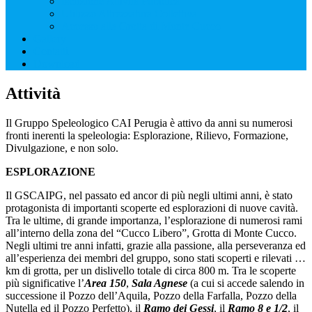
Iscrizione Attività Pubblica
Utilizzo Attrezzatura Collettiva
Accesso alla Grotta di Monte Cucco
Gallery
Contatti
Download
Attività
Il Gruppo Speleologico CAI Perugia è attivo da anni su numerosi
fronti inerenti la speleologia: Esplorazione, Rilievo, Formazione,
Divulgazione, e non solo.
ESPLORAZIONE
Il GSCAIPG, nel passato ed ancor di più negli ultimi anni, è stato
protagonista di importanti scoperte ed esplorazioni di nuove cavità.
Tra le ultime, di grande importanza, l’esplorazione di numerosi rami
all’interno della zona del “Cucco Libero”, Grotta di Monte Cucco.
Negli ultimi tre anni infatti, grazie alla passione, alla perseveranza ed
all’esperienza dei membri del gruppo, sono stati scoperti e rilevati …
km di grotta, per un dislivello totale di circa 800 m. Tra le scoperte
più significative l’
Area 150
,
Sala Agnese
(a cui si accede salendo in
successione il Pozzo dell’Aquila, Pozzo della Farfalla, Pozzo della
Nutella ed il Pozzo Perfetto), il
Ramo dei Gessi
, il
Ramo 8 e 1/2
, il