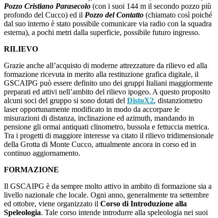
Pozzo Cristiano Parasecolo
(con i suoi 144 m il secondo pozzo più
profondo del Cucco) ed il
Pozzo del Contatto
(chiamato così poiché
dal suo interno è stato possibile comunicare via radio con la squadra
esterna), a pochi metri dalla superficie, possibile futuro ingresso.
RILIEVO
Grazie anche all’acquisto di moderne attrezzature da rilievo ed alla
formazione ricevuta in merito alla restituzione grafica digitale, il
GSCAIPG può essere definito uno dei gruppi Italiani maggiormente
preparati ed attivi nell’ambito del rilievo ipogeo. A questo proposito
alcuni soci del gruppo si sono dotati del
DistoX2
, distanziometro
laser opportunamente modificato in modo da accorpare le
misurazioni di distanza, inclinazione ed azimuth, mandando in
pensione gli ormai antiquati clinometro, bussola e fettuccia metrica.
Tra i progetti di maggiore interesse va citato il rilievo tridimensionale
della Grotta di Monte Cucco, attualmente ancora in corso ed in
continuo aggiornamento.
FORMAZIONE
Il GSCAIPG è da sempre molto attivo in ambito di formazione sia a
livello nazionale che locale. Ogni anno, generalmente tra settembre
ed ottobre, viene organizzato il
Corso di Introduzione alla
Speleologia
. Tale corso intende introdurre alla speleologia nei suoi