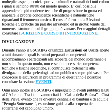
molteplici aspetti, tecnici, sportivi, culturali e naturalistici tutti coloro
i quali si sentono attratti dal mondo ipogeo. E’ così possibile
apprendere le più moderne tecniche di progressione in grotta ed
ampliare le proprie conoscenze scientifiche e naturalistiche
riguardanti il fenomeno carsico. Il corso è formato da 5 lezioni
teoriche e 5 pratiche (in palestre all’esterno ed in grotta) tenute dai
numerosi istruttori di cui il gruppo può vantare. Per maggiori dettagli
consultare
ISCRIZIONE CORSO DI INTRODUZIONE
.
DIVULGAZIONE
Durante l’anno il GSCAIPG organizza
Escursioni ed Uscite
aperte
a tutti durante le quali istruttori preparati e competenti
accompagnano i partecipanti alla scoperta del mondo sotterraneo e
non solo. In questo modo, non essendo necessarie competenze
tecniche o fisiche specifiche, si contribuisce fortemente alla
divulgazione della speleologia ad un pubblico sempre più vasto. Per
conoscere le escursioni in programma di quest’anno è possibile
consultare la sezione
EVENTI
.
Ogni anno inoltre il GSCAIPG è impegnato in eventi pubblici legati
al CAI e non. Tra i tanti vanno citati la “Calata della Befana” a Città
della Pieve, evento che fa divertire centinaia di bambini e di adulti e
“Perugia Sotterranea”, escursione guidata alla scoperta dei
sotterranei del capoluogo umbro.