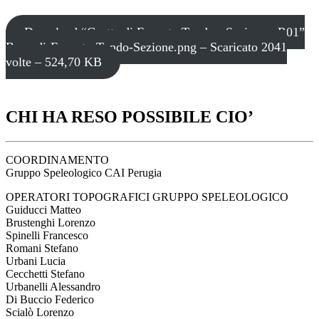
Download “Grotta di Faggeto Tondo - Sezione - R01”
Buca-di-Faggeto-Tondo-Sezione.png – Scaricato 2041
volte – 524,70 KB
CHI HA RESO POSSIBILE CIO’
COORDINAMENTO
Gruppo Speleologico CAI Perugia
OPERATORI TOPOGRAFICI GRUPPO SPELEOLOGICO
Guiducci Matteo
Brustenghi Lorenzo
Spinelli Francesco
Romani Stefano
Urbani Lucia
Cecchetti Stefano
Urbanelli Alessandro
Di Buccio Federico
Scialò Lorenzo