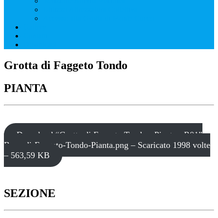
Iscrizione Attività Pubblica
Utilizzo Attrezzatura Collettiva
Accesso alla Grotta di Monte Cucco
Gallery
Contatti
Download
Grotta di Faggeto Tondo
PIANTA
Download “Grotta di Faggeto Tondo - Pianta - R01”
Buca-di-Faggeto-Tondo-Pianta.png – Scaricato 1998 volte
– 563,59 KB
SEZIONE