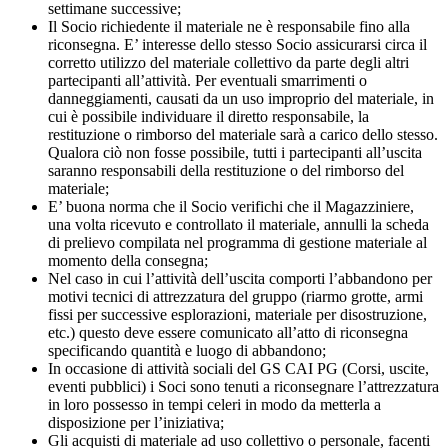
settimane successive;
Il Socio richiedente il materiale ne è responsabile fino alla
riconsegna. E’ interesse dello stesso Socio assicurarsi circa il
corretto utilizzo del materiale collettivo da parte degli altri
partecipanti all’attività. Per eventuali smarrimenti o
danneggiamenti, causati da un uso improprio del materiale, in
cui è possibile individuare il diretto responsabile, la
restituzione o rimborso del materiale sarà a carico dello stesso.
Qualora ciò non fosse possibile, tutti i partecipanti all’uscita
saranno responsabili della restituzione o del rimborso del
materiale;
E’ buona norma che il Socio verifichi che il Magazziniere,
una volta ricevuto e controllato il materiale, annulli la scheda
di prelievo compilata nel programma di gestione materiale al
momento della consegna;
Nel caso in cui l’attività dell’uscita comporti l’abbandono per
motivi tecnici di attrezzatura del gruppo (riarmo grotte, armi
fissi per successive esplorazioni, materiale per disostruzione,
etc.) questo deve essere comunicato all’atto di riconsegna
specificando quantità e luogo di abbandono;
In occasione di attività sociali del GS CAI PG (Corsi, uscite,
eventi pubblici) i Soci sono tenuti a riconsegnare l’attrezzatura
in loro possesso in tempi celeri in modo da metterla a
disposizione per l’iniziativa;
Gli acquisti di materiale ad uso collettivo o personale, facenti