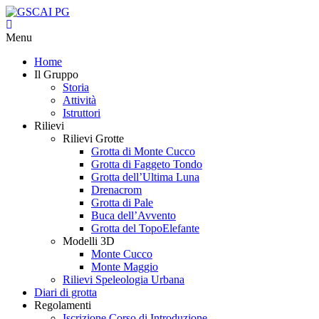
Menu
Home
Il Gruppo
Storia
Attività
Istruttori
Rilievi
Rilievi Grotte
Grotta di Monte Cucco
Grotta di Faggeto Tondo
Grotta dell’Ultima Luna
Drenacrom
Grotta di Pale
Buca dell’Avvento
Grotta del TopoElefante
Modelli 3D
Monte Cucco
Monte Maggio
Rilievi Speleologia Urbana
Diari di grotta
Regolamenti
Iscrizione Corso di Introduzione