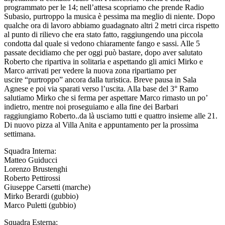
programmato per le 14; nell’attesa scopriamo che prende Radio
Subasio, purtroppo la musica è pessima ma meglio di niente. Dopo
qualche ora di lavoro abbiamo guadagnato altri 2 metri circa rispetto
al punto di rilievo che era stato fatto, raggiungendo una piccola
condotta dal quale si vedono chiaramente fango e sassi. Alle 5
passate decidiamo che per oggi può bastare, dopo aver salutato
Roberto che ripartiva in solitaria e aspettando gli amici Mirko e
Marco arrivati per vedere la nuova zona ripartiamo per
uscire “purtroppo” ancora dalla turistica. Breve pausa in Sala
Agnese e poi via sparati verso l’uscita. Alla base del 3° Ramo
salutiamo Mirko che si ferma per aspettare Marco rimasto un po’
indietro, mentre noi proseguiamo e alla fine dei Barbari
raggiungiamo Roberto..da là usciamo tutti e quattro insieme alle 21.
Di nuovo pizza al Villa Anita e appuntamento per la prossima
settimana.
Squadra Interna:
Matteo Guiducci
Lorenzo Brustenghi
Roberto Pettirossi
Giuseppe Carsetti (marche)
Mirko Berardi (gubbio)
Marco Puletti (gubbio)
Squadra Esterna: