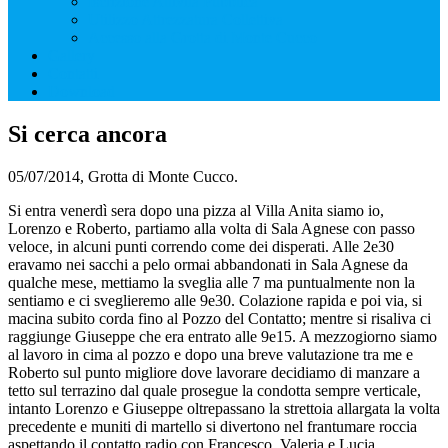
Iscrizione Attività Pubblica
Utilizzo Attrezzatura Collettiva
Accesso alla Grotta di Monte Cucco
Gallery
Contatti
Download
Si cerca ancora
05/07/2014, Grotta di Monte Cucco.
Si entra venerdì sera dopo una pizza al Villa Anita siamo io,
Lorenzo e Roberto, partiamo alla volta di Sala Agnese con passo
veloce, in alcuni punti correndo come dei disperati. Alle 2e30
eravamo nei sacchi a pelo ormai abbandonati in Sala Agnese da
qualche mese, mettiamo la sveglia alle 7 ma puntualmente non la
sentiamo e ci sveglieremo alle 9e30. Colazione rapida e poi via, si
macina subito corda fino al Pozzo del Contatto; mentre si risaliva ci
raggiunge Giuseppe che era entrato alle 9e15. A mezzogiorno siamo
al lavoro in cima al pozzo e dopo una breve valutazione tra me e
Roberto sul punto migliore dove lavorare decidiamo di manzare a
tetto sul terrazino dal quale prosegue la condotta sempre verticale,
intanto Lorenzo e Giuseppe oltrepassano la strettoia allargata la volta
precedente e muniti di martello si divertono nel frantumare roccia
aspettando il contatto radio con Francesco, Valeria e Lucia,