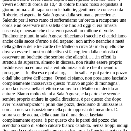
viveri e 50mt di corda da 10,4 di colore bianco rosso acquistata il
giorno prima….il trapano con le batterie, gentilmente concesso da
Roberto, ci aspetta in Sala Agnese dalla settimana precedente.
Salendo per il terzo ramo ci soffermiamo un’oretta a recuperare una
corda e ad osservare una saletta che fino ad oggi ci era rimasta
nascosta; e pensare che ci saremo passati un milione di volte.
Finalmente giunti in sala Agnese rifacciamo i sacchi e ci carichiamo
anche della sacca d’armo e del trapano; non arrivo neanche a metà
della galleria delle tre corde che Matteo a circa 50 m da quello che
doveva essere il nostro obbiettivo si fa cogliere dalla curiosità di
osservare un buchetto che sembra che allarghi……in effetti la
strettoia da superare, almeno in discesa, non risulta essere proprio
fastidiosissima ed una volta entrato inizia a dire che il meandro
prosegue…..in discesa e poi allarga…..in salita e poi parte un pozzo
e dall’alto arriva dell’acqua. Ormai ci siamo, non possiamo lasciarlo
completamente inosservato questo ʺnuovo angolo di montagnaʺ,
armo la discesa nella strettoia e su invito di Matteo mi decido ad
entrare. Siamo molto vicini a Sala Agnese, e la parte che scende
sembra proprio andare in quella direzione, è per questo che dopo
aver ʺdissarampicatoʺ i primi due pozzi, decidiamo di utilizzare la
corda a nostra disposizione nella parte opposta del meandro. Da
sopra scende acqua, della quantità di una docci lasciata
completamente aperta, è per questo che le pareti del pozzo che
scendono sono di solido calcare bianco candido. Senza troppi indugi
fissiamo la corda e scendiamo senza badare alla finestra situata sulla