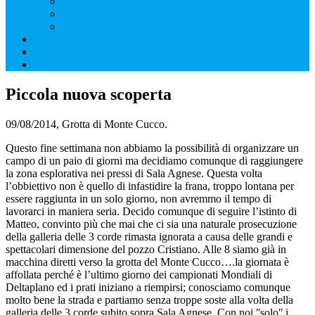
Iscrizione Attività Pubblica
Utilizzo Attrezzatura Collettiva
Accesso alla Grotta di Monte Cucco
Gallery
Contatti
Download
Piccola nuova scoperta
09/08/2014, Grotta di Monte Cucco.
Questo fine settimana non abbiamo la possibilità di organizzare un
campo di un paio di giorni ma decidiamo comunque di raggiungere
la zona esplorativa nei pressi di Sala Agnese. Questa volta
l’obbiettivo non è quello di infastidire la frana, troppo lontana per
essere raggiunta in un solo giorno, non avremmo il tempo di
lavorarci in maniera seria. Decido comunque di seguire l’istinto di
Matteo, convinto più che mai che ci sia una naturale prosecuzione
della galleria delle 3 corde rimasta ignorata a causa delle grandi e
spettacolari dimensione del pozzo Cristiano. Alle 8 siamo già in
macchina diretti verso la grotta del Monte Cucco….la giornata è
affollata perché è l’ultimo giorno dei campionati Mondiali di
Deltaplano ed i prati iniziano a riempirsi; conosciamo comunque
molto bene la strada e partiamo senza troppe soste alla volta della
galleria delle 3 corde subito sopra Sala Agnese. Con noi ʺsoloʺ i