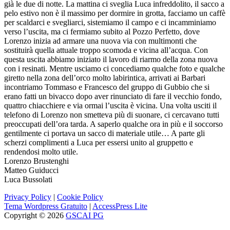
già le due di notte. La mattina ci sveglia Luca infreddolito, il sacco a
pelo estivo non è il massimo per dormire in grotta, facciamo un caffè
per scaldarci e svegliarci, sistemiamo il campo e ci incamminiamo
verso l’uscita, ma ci fermiamo subito al Pozzo Perfetto, dove
Lorenzo inizia ad armare una nuova via con multimonti che
sostituirà quella attuale troppo scomoda e vicina all’acqua. Con
questa uscita abbiamo iniziato il lavoro di riarmo della zona nuova
con i resinati. Mentre usciamo ci concediamo qualche foto e qualche
giretto nella zona dell’orco molto labirintica, arrivati ai Barbari
incontriamo Tommaso e Francesco del gruppo di Gubbio che si
erano fatti un bivacco dopo aver rinunciato di fare il vecchio fondo,
quattro chiacchiere e via ormai l’uscita è vicina. Una volta usciti il
telefono di Lorenzo non smetteva più di suonare, ci cercavano tutti
preoccupati dell’ora tarda. A saperlo qualche ora in più e il soccorso
gentilmente ci portava un sacco di materiale utile… A parte gli
scherzi complimenti a Luca per essersi unito al gruppetto e
rendendosi molto utile.
Lorenzo Brustenghi
Matteo Guiducci
Luca Bussolati
Privacy Policy
|
Cookie Policy
Tema Wordpress Gratuito
|
AccessPress Lite
Copyright © 2026
GSCAI PG