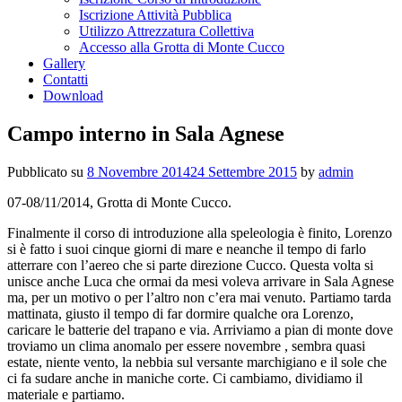
Iscrizione Attività Pubblica
Utilizzo Attrezzatura Collettiva
Accesso alla Grotta di Monte Cucco
Gallery
Contatti
Download
Campo interno in Sala Agnese
Pubblicato su
8 Novembre 2014
24 Settembre 2015
by
admin
07-08/11/2014, Grotta di Monte Cucco.
Finalmente il corso di introduzione alla speleologia è finito, Lorenzo
si è fatto i suoi cinque giorni di mare e neanche il tempo di farlo
atterrare con l’aereo che si parte direzione Cucco. Questa volta si
unisce anche Luca che ormai da mesi voleva arrivare in Sala Agnese
ma, per un motivo o per l’altro non c’era mai venuto. Partiamo tarda
mattinata, giusto il tempo di far dormire qualche ora Lorenzo,
caricare le batterie del trapano e via. Arriviamo a pian di monte dove
troviamo un clima anomalo per essere novembre , sembra quasi
estate, niente vento, la nebbia sul versante marchigiano e il sole che
ci fa sudare anche in maniche corte. Ci cambiamo, dividiamo il
materiale e partiamo.