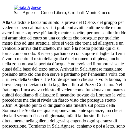
Sala Agnese – Cucco Libero, Grotta di Monte Cucco
Alla Cattedrale facciamo subito la prova del DistoX del gruppo per
vedere se ben calibrato, visti i problemi avuti le ultime volte e non
avere brutte sorprese più tardi; mentre aspetto, per non sentire freddo
mi arrampico ed entro su una condotta che prosegue per qualche
metro fino ad una strettoia, oltre si vede che torna ad allargarsi e un
venticello arriva dal buchetto, ma non è la nostra priorità qui ci si
torna con comodo. Risceso, partiamo e con stupore il laghetto Terni
è vuoto mentre il resto della grotta è nel momento di piena, anche
nella zona nuova la portata d’acqua è notevole ed il rumore si sente
quasi dalla base del terzo ramo. Arrivati in Sala Agnese mangiamo,
posiamo tutto ciò che non serve e partiamo per l’ennesima volta con
il rilievo della Galleria Tre Corde sperando che sia la volta buona, in
breve tempo rileviamo tutta la galleria fino al Pozzo Cristiano. Nel
frattempo Luca aveva chiesto di vedere come funzionava un manzo
quindi decidiamo di allargare il meandro trovato da Lorenzo la volta
precedente ma che si rivela un fiasco visto che prosegue stretto
20cm. A questo punto ci dirigiamo alla finestra sul pozzo della
Somma che Scotta nel quale riponevamo tante speranze, ma che si
rivela il secondo fiasco di giornata, infatti la finestra finisce
direttamente nella galleria dei gessi spengendo ogni speranza di
prosecuzione. Torniamo in Sala Agnese, ceniamo e poi a letto, sono