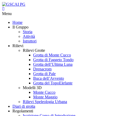
Menu
Home
Il Gruppo
Storia
Attività
Istruttori
Rilievi
Rilievi Grotte
Grotta di Monte Cucco
Grotta di Faggeto Tondo
Grotta dell’Ultima Luna
Drenacrom
Grotta di Pale
Buca dell’Avvento
Grotta del TopoElefante
Modelli 3D
Monte Cucco
Monte Maggio
Rilievi Speleologia Urbana
Diari di grotta
Regolamenti
Iscrizione Corso di Introduzione