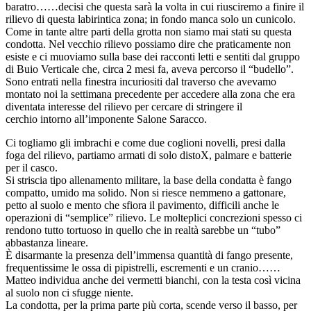
baratro……decisi che questa sarà la volta in cui riusciremo a finire il
rilievo
di questa labirintica zona; in fondo manca solo un cunicolo.
Come in tante altre parti della grotta non siamo mai stati su questa
condotta. Nel vecchio
rilievo
possiamo dire che praticamente non
esiste e ci muoviamo sulla base dei racconti letti e sentiti dal gruppo
di Buio Verticale che, circa 2 mesi fa, aveva percorso il “budello”.
Sono entrati nella finestra incuriositi dal traverso che avevamo
montato noi la settimana precedente per accedere alla zona che era
diventata interesse del
rilievo
per cercare di stringere il
cerchio intorno all’imponente
Salone
Saracco
.
Ci togliamo gli imbrachi e come due coglioni novelli, presi dalla
foga del
rilievo
, partiamo armati di solo distoX, palmare e batterie
per il casco.
Si striscia tipo allenamento militare, la base della condatta è fango
compatto, umido ma solido. Non si riesce nemmeno a gattonare,
petto al suolo e mento che sfiora il pavimento, difficili anche le
operazioni di “semplice”
rilievo
. Le molteplici concrezioni spesso ci
rendono tutto tortuoso in quello che in realtà sarebbe un “tubo”
abbastanza lineare.
È disarmante la presenza dell’immensa quantità di fango presente,
frequentissime le ossa di pipistrelli, escrementi e un cranio……
Matteo individua anche dei vermetti bianchi, con la testa così vicina
al suolo non ci sfugge niente.
La condotta, per la prima parte più corta, scende verso il basso, per