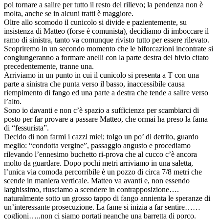
poi tornare a salire per tutto il resto del
rilievo
; la pendenza non è
molta, anche se in alcuni tratti è maggiore.
Oltre allo scomodo il cunicolo si divide e pazientemente, su
insistenza di Matteo (forse è comunista), decidiamo di imboccare il
ramo di sinistra, tanto va comunque rivisto tutto per essere rilevato.
Scopriremo in un secondo momento che le biforcazioni incontrate si
congiungeranno a formare anelli con la parte destra del bivio citato
precedentemente, tranne una.
Arriviamo in un punto in cui il cunicolo si presenta a T con una
parte a sinistra che punta verso il basso, inaccessibile causa
riempimento di fango ed una parte a destra che tende a salire verso
l’alto.
Sono io davanti e non c’è spazio a sufficienza per scambiarci di
posto per far provare a passare Matteo, che ormai ha preso la fama
di “fessurista”.
Decido di non farmi i cazzi miei; tolgo un po’ di detrito, guardo
meglio: “condotta vergine”, passaggio angusto e procediamo
rilevando l’ennesimo buchetto ri-prova che al cucco c’è ancora
molto da guardare. Dopo pochi metri arriviamo in una saletta,
l’unica via comoda percorribile è un pozzo di circa 7/8 metri che
scende in maniera verticale. Matteo va avanti e, non essendo
larghissimo, riusciamo a scendere in contrapposizione….
naturalmente sotto un grosso tappo di fango annienta le speranze di
un’interessante prosecuzione. La fame si inizia a far sentire……
coglioni…..non ci siamo portati neanche una barretta di porco.