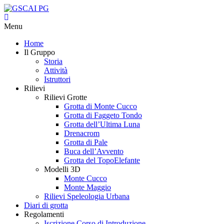
Menu
Home
Il Gruppo
Storia
Attività
Istruttori
Rilievi
Rilievi Grotte
Grotta di Monte Cucco
Grotta di Faggeto Tondo
Grotta dell’Ultima Luna
Drenacrom
Grotta di Pale
Buca dell’Avvento
Grotta del TopoElefante
Modelli 3D
Monte Cucco
Monte Maggio
Rilievi Speleologia Urbana
Diari di grotta
Regolamenti
Iscrizione Corso di Introduzione