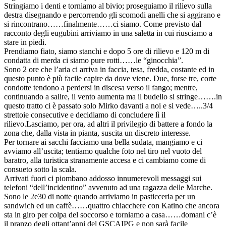
Stringiamo i denti e torniamo al bivio; proseguiamo il
rilievo
sulla
destra disegnando e percorrendo gli scomodi anelli che si aggirano e
si rincontrano……finalmente…
…ci siamo. Come previsto dal
racconto degli eugubini arriviamo in una saletta in cui riusciamo a
stare in piedi.
Prendiamo fiato, siamo stanchi e dopo 5 ore di
rilievo
e 120 m di
condatta di merda ci siamo pure rotti……le “ginocchia”.
Sono 2 ore che l’aria ci arriva in faccia, tesa, fredda, costante ed in
questo punto è più facile capire da dove viene. Due, forse tre, corte
condotte tendono a perdersi in discesa verso il fango; mentre,
continuando a salire, il vento aumenta ma il budello si stringe…….in
questo tratto ci è passato solo Mirko davanti a noi e si vede…..3/4
strettoie consecutive e decidiamo di concludere lì il
rilievo
.Lasciamo, per ora, ad altri il privilegio di battere a fondo la
zona che, dalla vista in pianta, suscita un discreto interesse.
Per tornare ai sacchi facciamo una bella sudata, mangiamo e ci
avviamo all’uscita; tentiamo qualche foto nel tiro nel vuoto del
baratro, alla turistica stranamente accesa e ci cambiamo come di
consueto sotto la scala.
Arrivati fuori ci piombano addosso innumerevoli messaggi sui
telefoni “dell’incidentino” avvenuto ad una ragazza delle Marche.
Sono le 2e30 di notte quando arriviamo in pasticceria per un
sandwich ed un caffè……quattro chiacchere con Katino che ancora
sta in giro per colpa del soccorso e torniamo a casa……domani c’è
il pranzo degli ottant’anni del GSCAIPG e non sarà facile