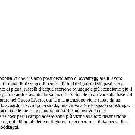
obbiettivi che ci siamo posti decidiamo di avvantaggiare il lavoro
, scorta di pizze gentilmente offerte dal signore della pasticceria
ento di piena, ruscelli d’acqua scorrono ovunque e più scendiamo più il
 per me andrei avanti chissà quanto. Si decide di arrivare alla base del
trare nel Cucco Libero, qui la mia attenzione viene rapita da un
 sguardo. Faccio poca strada, una curva a S e lo spazio si ristringe,
faccio delle ipotesi ma andranno verificate una volta che
varie cose per il campo adesso sono più vicine alla loro destinazione
rni, qui ultimo obbiettivo di giornata, recuperare la tikka persa dieci
oddisfatti.