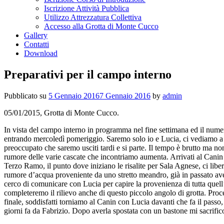
Iscrizione Attività Pubblica
Utilizzo Attrezzatura Collettiva
Accesso alla Grotta di Monte Cucco
Gallery
Contatti
Download
Preparativi per il campo interno
Pubblicato su
5 Gennaio 2016
7 Gennaio 2016
by
admin
05/01/2015, Grotta di Monte Cucco.
In vista del campo interno in programma nel fine settimana ed il numer
entrando mercoledì pomeriggio. Saremo solo io e Lucia, ci vediamo a Sig
preoccupato che saremo usciti tardi e si parte. Il tempo è brutto ma n
rumore delle varie cascate che incontriamo aumenta. Arrivati al Canin l
Terzo Ramo, il punto dove iniziano le risalite per Sala Agnese, ci lib
rumore d’acqua proveniente da uno stretto meandro, già in passato avev
cerco di comunicare con Lucia per capire la provenienza di tutta quell’
completeremo il rilievo anche di questo piccolo angolo di grotta. Proce
finale, soddisfatti torniamo al Canin con Lucia davanti che fa il passo,
giorni fa da Fabrizio. Dopo averla spostata con un bastone mi sacrifico 