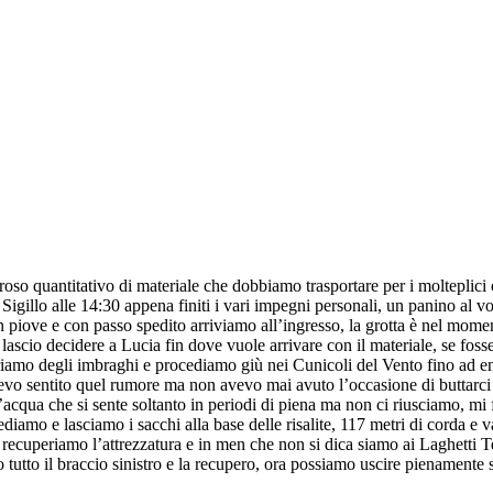
oso quantitativo di materiale che dobbiamo trasportare per i molteplici 
illo alle 14:30 appena finiti i vari impegni personali, un panino al volo
on piove e con passo spedito arriviamo all’ingresso, la grotta è nel mom
ascio decidere a Lucia fin dove vuole arrivare con il materiale, se fosse
eriamo degli imbraghi e procediamo giù nei Cunicoli del Vento fino ad en
o sentito quel rumore ma non avevo mai avuto l’occasione di buttarci lo
acqua che si sente soltanto in periodi di piena ma non ci riusciamo, mi 
diamo e lasciamo i sacchi alla base delle risalite, 117 metri di corda e 
 recuperiamo l’attrezzatura e in men che non si dica siamo ai Laghetti Te
tutto il braccio sinistro e la recupero, ora possiamo uscire pienamente s