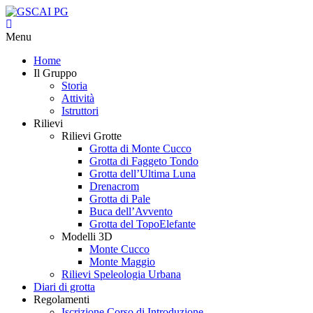
Menu
Home
Il Gruppo
Storia
Attività
Istruttori
Rilievi
Rilievi Grotte
Grotta di Monte Cucco
Grotta di Faggeto Tondo
Grotta dell’Ultima Luna
Drenacrom
Grotta di Pale
Buca dell’Avvento
Grotta del TopoElefante
Modelli 3D
Monte Cucco
Monte Maggio
Rilievi Speleologia Urbana
Diari di grotta
Regolamenti
Iscrizione Corso di Introduzione