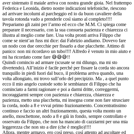
aver sistemato il maiale arriva con nostra grande gioia. Nel frattempo
Federica e Leonida, dietro nostre indicazioni telefoniche, riescono
ad arrivare incolumi al parcheggio ed io da buon cavaliere della
tavola rotonda vado a prenderle così siamo al completo!!!!
Prepariamo gli zaini per l’armo ed ecco che M.M. Ci spiega come
preparare il necessario, con la sua consueta pazienza e chiarezza ci
illustra al meglio come fare. Una volta pronti arriva Filippo che
come se nient’an fuss mi dice: dai Fabrizio andiamo. Dovevo fare
un nodo con due orecchie per fissarlo a due placchette. Attimo di
panico: non mi ricordavo un tubo!!!! Alfredo è venuto in mio aiuto e
mi ha ricordato come fare 😅😅😅!!
Quindi comincio ad armare (scusate se mi dilungo, ma mi sto
divertendo). All’inizio è facile perché per fissare la corda sto ancora
tranquillo in piedi fuori dal buco, il problema arriva quando, una
volta allongiato, mi trovo sull’orlo del precipizio. Ma , a quel punto
ecco il mio angelo custode sotto le sembianze di Filippo che ha
cominciato a farmi ragionare e poi a darmi dritte, correggermi,
incoraggiarmi sempre con pazienza e chiarezza, chiarezza e
pazienza, metto una placchetta, mi insegna come non fare strusciare
la corda, nodo a 8 e vvvai primo frazionamento. Concentratissimo
continuo e faccio un altri frazionamento, questa volta monto un
anello, moschettone, nodo a 8 e giù in fondo, sempre controllato e
osservato da Filippo, che non ha mancato di cazziarmi per una mia
leggerezza che non sto a dire (che è meglio)!!!!
Allora, mentre armavo, ero così preso, così attento ad ascoltare ed