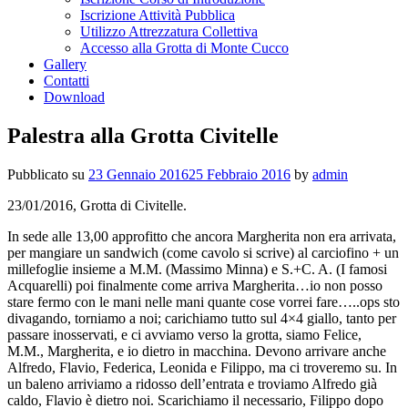
Iscrizione Attività Pubblica
Utilizzo Attrezzatura Collettiva
Accesso alla Grotta di Monte Cucco
Gallery
Contatti
Download
Palestra alla Grotta Civitelle
Pubblicato su
23 Gennaio 2016
25 Febbraio 2016
by
admin
23/01/2016, Grotta di Civitelle.
In sede alle 13,00 approfitto che ancora Margherita non era arrivata,
per mangiare un sandwich (come cavolo si scrive) al carciofino + un
millefoglie insieme a M.M. (Massimo Minna) e S.+C. A. (I famosi
Acquarelli) poi finalmente come arriva Margherita…io non posso
stare fermo con le mani nelle mani quante cose vorrei fare…..ops sto
divagando, torniamo a noi; carichiamo tutto sul 4×4 giallo, tanto per
passare inosservati, e ci avviamo verso la grotta, siamo Felice,
M.M., Margherita, e io dietro in macchina. Devono arrivare anche
Alfredo, Flavio, Federica, Leonida e Filippo, ma ci troveremo su. In
un baleno arriviamo a ridosso dell’entrata e troviamo Alfredo già
caldo, Flavio è dietro noi. Scarichiamo il necessario, Filippo dopo