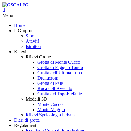
Menu
Home
Il Gruppo
Storia
Attività
Istruttori
Rilievi
Rilievi Grotte
Grotta di Monte Cucco
Grotta di Faggeto Tondo
Grotta dell’Ultima Luna
Drenacrom
Grotta di Pale
Buca dell’Avvento
Grotta del TopoElefante
Modelli 3D
Monte Cucco
Monte Maggio
Rilievi Speleologia Urbana
Diari di grotta
Regolamenti
Iscrizione Corso di Introduzione