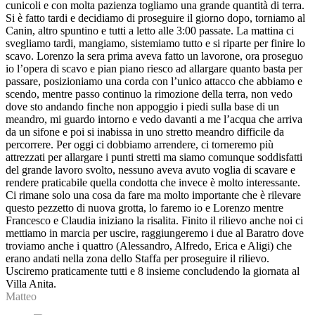
cunicoli e con molta pazienza togliamo una grande quantità di terra.
Si è fatto tardi e decidiamo di proseguire il giorno dopo, torniamo al
Canin, altro spuntino e tutti a letto alle 3:00 passate. La mattina ci
svegliamo tardi, mangiamo, sistemiamo tutto e si riparte per finire lo
scavo. Lorenzo la sera prima aveva fatto un lavorone, ora proseguo
io l’opera di scavo e pian piano riesco ad allargare quanto basta per
passare, posizioniamo una corda con l’unico attacco che abbiamo e
scendo, mentre passo continuo la rimozione della terra, non vedo
dove sto andando finche non appoggio i piedi sulla base di un
meandro, mi guardo intorno e vedo davanti a me l’acqua che arriva
da un sifone e poi si inabissa in uno stretto meandro difficile da
percorrere. Per oggi ci dobbiamo arrendere, ci torneremo più
attrezzati per allargare i punti stretti ma siamo comunque soddisfatti
del grande lavoro svolto, nessuno aveva avuto voglia di scavare e
rendere praticabile quella condotta che invece è molto interessante.
Ci rimane solo una cosa da fare ma molto importante che è rilevare
questo pezzetto di nuova grotta, lo faremo io e Lorenzo mentre
Francesco e Claudia iniziano la risalita. Finito il rilievo anche noi ci
mettiamo in marcia per uscire, raggiungeremo i due al Baratro dove
troviamo anche i quattro (Alessandro, Alfredo, Erica e Aligi) che
erano andati nella zona dello Staffa per proseguire il rilievo.
Usciremo praticamente tutti e 8 insieme concludendo la giornata al
Villa Anita.
Matteo