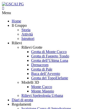
Menu
Home
Il Gruppo
Storia
Attività
Istruttori
Rilievi
Rilievi Grotte
Grotta di Monte Cucco
Grotta di Faggeto Tondo
Grotta dell’Ultima Luna
Drenacrom
Grotta di Pale
Buca dell’Avvento
Grotta del TopoElefante
Modelli 3D
Monte Cucco
Monte Maggio
Rilievi Speleologia Urbana
Diari di grotta
Regolamenti
Iscrizione Corso di Introduzione