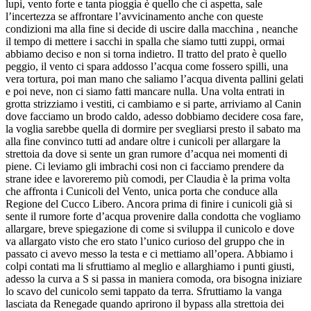
lupi, vento forte e tanta pioggia è quello che ci aspetta, sale
l’incertezza se affrontare l’avvicinamento anche con queste
condizioni ma alla fine si decide di uscire dalla macchina , neanche
il tempo di mettere i sacchi in spalla che siamo tutti zuppi, ormai
abbiamo deciso e non si torna indietro. Il tratto del prato è quello
peggio, il vento ci spara addosso l’acqua come fossero spilli, una
vera tortura, poi man mano che saliamo l’acqua diventa pallini gelati
e poi neve, non ci siamo fatti mancare nulla. Una volta entrati in
grotta strizziamo i vestiti, ci cambiamo e si parte, arriviamo al Canin
dove facciamo un brodo caldo, adesso dobbiamo decidere cosa fare,
la voglia sarebbe quella di dormire per svegliarsi presto il sabato ma
alla fine convinco tutti ad andare oltre i cunicoli per allargare la
strettoia da dove si sente un gran rumore d’acqua nei momenti di
piene. Ci leviamo gli imbrachi cosi non ci facciamo prendere da
strane idee e lavoreremo più comodi, per Claudia è la prima volta
che affronta i Cunicoli del Vento, unica porta che conduce alla
Regione del Cucco Libero. Ancora prima di finire i cunicoli già si
sente il rumore forte d’acqua provenire dalla condotta che vogliamo
allargare, breve spiegazione di come si sviluppa il cunicolo e dove
va allargato visto che ero stato l’unico curioso del gruppo che in
passato ci avevo messo la testa e ci mettiamo all’opera. Abbiamo i
colpi contati ma li sfruttiamo al meglio e allarghiamo i punti giusti,
adesso la curva a S si passa in maniera comoda, ora bisogna iniziare
lo scavo del cunicolo semi tappato da terra. Sfruttiamo la vanga
lasciata da Renegade quando aprirono il bypass alla strettoia dei