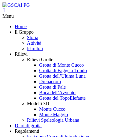
Menu
Home
Il Gruppo
Storia
Attività
Istruttori
Rilievi
Rilievi Grotte
Grotta di Monte Cucco
Grotta di Faggeto Tondo
Grotta dell’Ultima Luna
Drenacrom
Grotta di Pale
Buca dell’Avvento
Grotta del TopoElefante
Modelli 3D
Monte Cucco
Monte Maggio
Rilievi Speleologia Urbana
Diari di grotta
Regolamenti
Iscrizione Corso di Introduzione