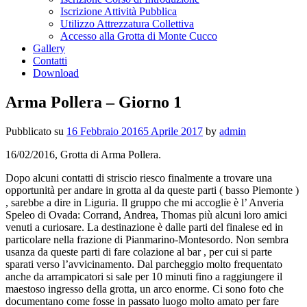
Iscrizione Attività Pubblica
Utilizzo Attrezzatura Collettiva
Accesso alla Grotta di Monte Cucco
Gallery
Contatti
Download
Arma Pollera – Giorno 1
Pubblicato su
16 Febbraio 2016
5 Aprile 2017
by
admin
16/02/2016, Grotta di Arma Pollera.
Dopo alcuni contatti di striscio riesco finalmente a trovare una
opportunità per andare in grotta al da queste parti ( basso Piemonte )
, sarebbe a dire in Liguria. Il gruppo che mi accoglie è l’ Anveria
Speleo di Ovada: Corrand, Andrea, Thomas più alcuni loro amici
venuti a curiosare. La destinazione è dalle parti del finalese ed in
particolare nella frazione di Pianmarino-Montesordo. Non sembra
usanza da queste parti di fare colazione al bar , per cui si parte
sparati verso l’avvicinamento. Dal parcheggio molto frequentato
anche da arrampicatori si sale per 10 minuti fino a raggiungere il
maestoso ingresso della grotta, un arco enorme. Ci sono foto che
documentano come fosse in passato luogo molto amato per fare