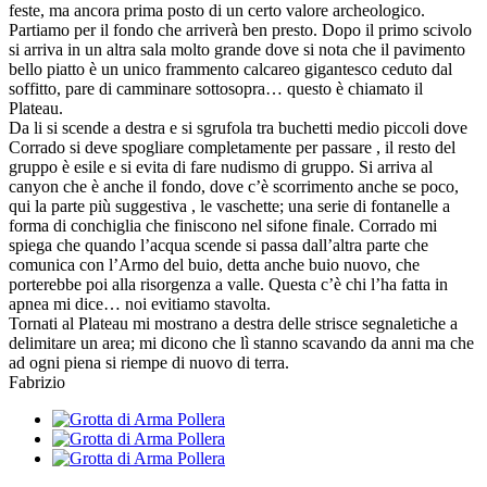
feste, ma ancora prima posto di un certo valore archeologico.
Partiamo per il fondo che arriverà ben presto. Dopo il primo scivolo
si arriva in un altra sala molto grande dove si nota che il pavimento
bello piatto è un unico frammento calcareo gigantesco ceduto dal
soffitto, pare di camminare sottosopra… questo è chiamato il
Plateau.
Da li si scende a destra e si sgrufola tra buchetti medio piccoli dove
Corrado si deve spogliare completamente per passare , il resto del
gruppo è esile e si evita di fare nudismo di gruppo. Si arriva al
canyon che è anche il fondo, dove c’è scorrimento anche se poco,
qui la parte più suggestiva , le vaschette; una serie di fontanelle a
forma di conchiglia che finiscono nel sifone finale. Corrado mi
spiega che quando l’acqua scende si passa dall’altra parte che
comunica con l’Armo del buio, detta anche buio nuovo, che
porterebbe poi alla risorgenza a valle. Questa c’è chi l’ha fatta in
apnea mi dice… noi evitiamo stavolta.
Tornati al Plateau mi mostrano a destra delle strisce segnaletiche a
delimitare un area; mi dicono che lì stanno scavando da anni ma che
ad ogni piena si riempe di nuovo di terra.
Fabrizio