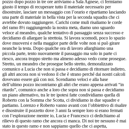
pozzo dopo pozzo in tre ore arriviamo a Sala Agnese, ci fermiamo
giusto il tempo di recuperare tutto il materiale necessario per
disostruire, lasciare un messaggio con l’orario e ripartiamo lasciando
una parte di materiale in bella vista per la seconda squadra che ci
avrebbe dovuto raggiungere. Carichi come muli risaliamo le corde
del ramo 8½ raggiungendo la nostra meta, diamo uno sguardo
veloce al meandro, qualche tentativo di passaggio senza successo e
decidiamo di allargare la strettoia. Si lavora scomodi, poco lo spazio
dove muoversi e nella maggior parte delle volte non si può girare
neanche la testa. Dopo qualche ora di lavoro allarghiamo una
piccola parte, tento nuovamente il passaggio ma solo in parte ci
riesco, ancora troppo stretto ma almeno adesso vedo come prosegue.
Stretto, un meandro che prosegue bello stretto, demoralizzato
comunico a Lucia che non si passa e decidiamo di ritornare indietro,
gli altri ancora non si vedono il che è strano perché dai nostri calcoli
dovevano essere già con noi. Scendiamo veloci e alla base
dell’ultimo pozzo incontriamo gli altri che erano appena arrivati “in
ritardo”, comunico anche a loro che sopra non si passa e decidiamo
un piano alternativo, tra le tre ipotesi fatte condividiamo quella di
Roberto con la Somma che Scotta, ci dividiamo in due squadre e
partiamo. Lorenzo e Roberto vanno avanti con l’obbiettivo di risalire
e disostruire il pozzetto dove 3 anni fa sempre loro si erano fermati
con l’esplorazione mentre io, Lucia e Francesco ci dedichiamo al
rilievo di questo ramo che ancora ci manca. Di noi tre nessuno è mai
stato in questo ramo e non sappiamo quello che ci aspetta,