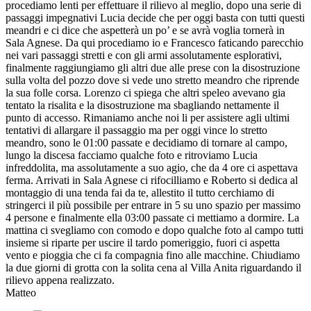
procediamo lenti per effettuare il rilievo al meglio, dopo una serie di
passaggi impegnativi Lucia decide che per oggi basta con tutti questi
meandri e ci dice che aspetterà un po’ e se avrà voglia tornerà in
Sala Agnese. Da qui procediamo io e Francesco faticando parecchio
nei vari passaggi stretti e con gli armi assolutamente esplorativi,
finalmente raggiungiamo gli altri due alle prese con la disostruzione
sulla volta del pozzo dove si vede uno stretto meandro che riprende
la sua folle corsa. Lorenzo ci spiega che altri speleo avevano gia
tentato la risalita e la disostruzione ma sbagliando nettamente il
punto di accesso. Rimaniamo anche noi li per assistere agli ultimi
tentativi di allargare il passaggio ma per oggi vince lo stretto
meandro, sono le 01:00 passate e decidiamo di tornare al campo,
lungo la discesa facciamo qualche foto e ritroviamo Lucia
infreddolita, ma assolutamente a suo agio, che da 4 ore ci aspettava
ferma. Arrivati in Sala Agnese ci rifocilliamo e Roberto si dedica al
montaggio di una tenda fai da te, allestito il tutto cerchiamo di
stringerci il più possibile per entrare in 5 su uno spazio per massimo
4 persone e finalmente ella 03:00 passate ci mettiamo a dormire. La
mattina ci svegliamo con comodo e dopo qualche foto al campo tutti
insieme si riparte per uscire il tardo pomeriggio, fuori ci aspetta
vento e pioggia che ci fa compagnia fino alle macchine. Chiudiamo
la due giorni di grotta con la solita cena al Villa Anita riguardando il
rilievo appena realizzato.
Matteo