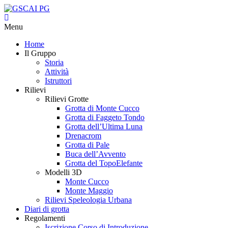
Menu
Home
Il Gruppo
Storia
Attività
Istruttori
Rilievi
Rilievi Grotte
Grotta di Monte Cucco
Grotta di Faggeto Tondo
Grotta dell’Ultima Luna
Drenacrom
Grotta di Pale
Buca dell’Avvento
Grotta del TopoElefante
Modelli 3D
Monte Cucco
Monte Maggio
Rilievi Speleologia Urbana
Diari di grotta
Regolamenti
Iscrizione Corso di Introduzione