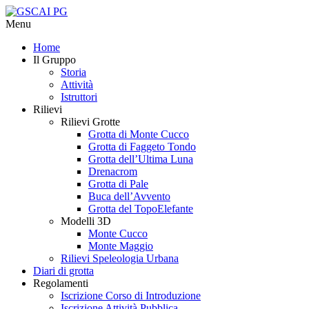
Menu
Home
Il Gruppo
Storia
Attività
Istruttori
Rilievi
Rilievi Grotte
Grotta di Monte Cucco
Grotta di Faggeto Tondo
Grotta dell’Ultima Luna
Drenacrom
Grotta di Pale
Buca dell’Avvento
Grotta del TopoElefante
Modelli 3D
Monte Cucco
Monte Maggio
Rilievi Speleologia Urbana
Diari di grotta
Regolamenti
Iscrizione Corso di Introduzione
Iscrizione Attività Pubblica