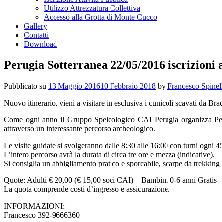
Utilizzo Attrezzatura Collettiva
Accesso alla Grotta di Monte Cucco
Gallery
Contatti
Download
Perugia Sotterranea 22/05/2016 iscrizioni 
Pubblicato su
13 Maggio 2016
10 Febbraio 2018
by
Francesco Spinell
Nuovo itinerario, vieni a visitare in esclusiva i cunicoli scavati da Bra
Come ogni anno il Gruppo Speleologico CAI Perugia organizza Perugia
attraverso un interessante percorso archeologico.
Le visite guidate si svolgeranno dalle 8:30 alle 16:00 con turni ogni 4
L’intero percorso avrà la durata di circa tre ore e mezza (indicative).
Si consiglia un abbigliamento pratico e sporcabile, scarpe da trekkin
Quote: Adulti € 20,00 (€ 15,00 soci CAI) – Bambini 0-6 anni Gratis
La quota comprende costi d’ingresso e assicurazione.
INFORMAZIONI:
Francesco 392-9666360