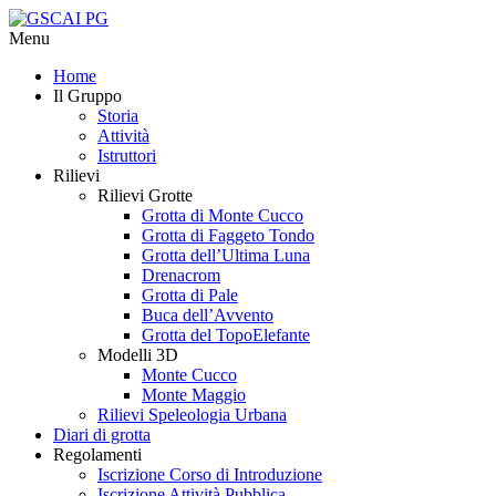
Menu
Home
Il Gruppo
Storia
Attività
Istruttori
Rilievi
Rilievi Grotte
Grotta di Monte Cucco
Grotta di Faggeto Tondo
Grotta dell’Ultima Luna
Drenacrom
Grotta di Pale
Buca dell’Avvento
Grotta del TopoElefante
Modelli 3D
Monte Cucco
Monte Maggio
Rilievi Speleologia Urbana
Diari di grotta
Regolamenti
Iscrizione Corso di Introduzione
Iscrizione Attività Pubblica