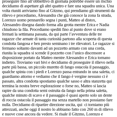
proseguire fino all’obbiettivo di giornata potrebbe essere un rischio
decidiamo di aspettare gli altri quattro e fare una squadra unica. Una
volta riuniti arriviamo fino al Gitzmo, qui prendiamo gli strumenti da
rilievo e procediamo, Alessandra che già conosce la zona fa strada,
Lorenzo uomo pennarello segna i punti, Matteo al distox,
Alessandro disegna dando forma alla grotta mentre Erica e Nadia
chiudono la fila. Procediamo spediti fino al punto dove si erano
fermati la settimana passata, da qui parte l’avventura delle tre
ragazze che armate di tanta curiosità partono alla scoperta di questa
condotta fangosa e ben presto seminano i tre rilevatori. Le ragazze si
fermano soltanto davanti ad un pozzetto armato con una corda,
riunita la squadra si scende il pozzetto con l’unico discensore a
disposizione portato da Matteo mentre Alessandro e Erica tornano
indietro. Troviamo vari bivi e decidiamo di proseguire il rilievo nella
parte più bassa, un piccolo muretto di fango ostacola il passaggio,
qualche spinta con i piedi e Lorenzo passa entrando in una saletta, ci
guardiamo attorno e vediamo che il fango è vergine nessuno ci è
passato, altra condotta spostiamo qualche sasso e altra stanzetta qui
termina la nostra breve esplorazione o forse no, Matteo si lascia
rapire da una condotta semi ostruita da fango nella prima saletta,
qualche minuto di scavo e il passaggio è quasi aperto solo un dente
di roccia ostacola il passaggio ma senza martello non possiamo fare
nulla. Decidiamo di ripartire direzione uscita, qui ci torniamo più
attrezzati, anche oggi il nostro lo abbiamo fatto con 260 m di rilievo
e nuove cose ancora da vedere. Si risale il Gitzmo, Lorenzo e