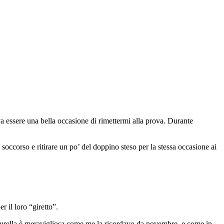
va essere una bella occasione di rimettermi alla prova. Durante
 soccorso e ritirare un po’ del doppino steso per la stessa occasione ai
 il loro “giretto”.
a Burella è meravigliosa come me la ricordavo da novembre, e come in