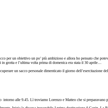
 Cucco per un obiettivo un po’ più ambizioso e allora ho pensato che pote
 in grotta e l’ultima volta prima di domenica era stata il 30 aprile…
ecuperare un sacco personale dimenticato il giorno dell’esercitazione del
 intorno alle 9.45. Lì troviamo Lorenzo e Matteo che si preparavano per
cilmente. Inizia la discesa inesorabile J prima destinazione il Canin. L