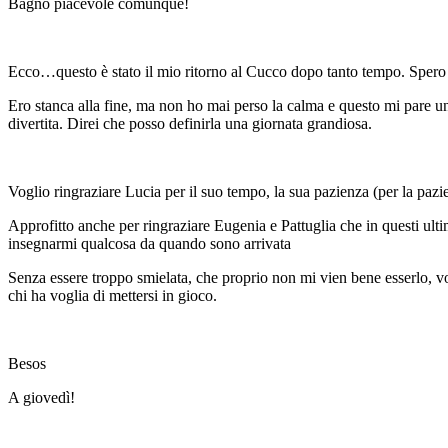
Bagno piacevole comunque!
Ecco…questo è stato il mio ritorno al Cucco dopo tanto tempo. Spero 
Ero stanca alla fine, ma non ho mai perso la calma e questo mi pare u
divertita. Direi che posso definirla una giornata grandiosa.
Voglio ringraziare Lucia per il suo tempo, la sua pazienza (per la paz
Approfitto anche per ringraziare Eugenia e Pattuglia che in questi ultim
insegnarmi qualcosa da quando sono arrivata
Senza essere troppo smielata, che proprio non mi vien bene esserlo, vog
chi ha voglia di mettersi in gioco.
Besos
A giovedì!