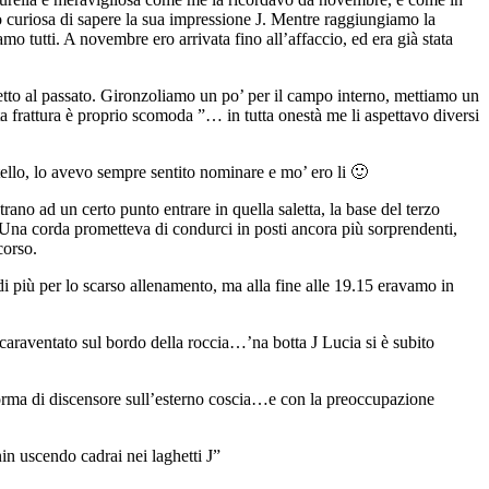
o curiosa di sapere la sua impressione J. Mentre raggiungiamo la
tutti. A novembre ero arrivata fino all’affaccio, ed era già stata
to al passato. Gironzoliamo un po’ per il campo interno, mettiamo un
a frattura è proprio scomoda ”… in tutta onestà me li aspettavo diversi
llo, lo avevo sempre sentito nominare e mo’ ero li 🙂
ano ad un certo punto entrare in quella saletta, la base del terzo
. Una corda prometteva di condurci in posti ancora più sorprendenti,
corso.
di più per lo scarso allenamento, ma alla fine alle 19.15 eravamo in
 scaraventato sul bordo della roccia…’na botta J Lucia si è subito
forma di discensore sull’esterno coscia…e con la preoccupazione
n uscendo cadrai nei laghetti J”