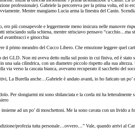
one professionale). Gabriele la percorreva per la prima volta, ed io er
viamente. Mentre mangiamo Lucia arma la finestra del Canin. Scendiamo 
, ero più consapevole e leggermente meno insicura nelle manovre rispet
tutti strisciando sulla schiena, mentre strisciavo pensavo “cacchio…ma st
o ad avambracci e ginocchia
ere il primo meandro del Cucco Libero. Che emozione leggere quel carte
 dei GLD. Non mi aveva detto nulla sul posto in cui finiva, ed è stato str
 una sala cilindrica, con un diametro piccolo rispetto alla sua altezza
lla via verso la cascata bianca, avevamo recuperato il sacchetto del soc
nativi, La Burella anche…Gabriele è andato avanti, io ho faticato un po’ 
endolo. Per slongiarmi mi sono sbilanciata e la corda mi ha letteralmente
siero
o insieme ad un po’ di moschettoni. Me la sono cavata con un livido a 
adizione/profezia tutta personale…ovvero…” Vale, quando arrivi al Cani