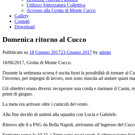
Utilizzo Attrezzatura Collettiva
Accesso alla Grotta di Monte Cucco
Gallery
Contatti
Download
Domenica ritorno al Cucco
Pubblicato su
18 Giugno 2017
23 Giugno 2017
by
admin
18/06/2017, Grotta di Monte Cucco.
Durante la settimana scorsa è uscita fuori la possibilità di tornare al
l’inverno, per impegni di lavoro, non sono riuscita ad andare quasi mai
Gli obiettivi erano diversi: recuperare una corda e riarmare il Canin, r
primi di giugno.
La meta era arrivare oltre i cunicoli del vento.
Alla fine decido di unirmi alla squadra con Lucia e Gabriele.
Ritrovo alle 8 a PSG da Bella Napoli, arriviamo all’ingresso del Cucco
Entriamo verso le 10.15, i Terni sono quasi vuoti, li oltrepassiamo fa