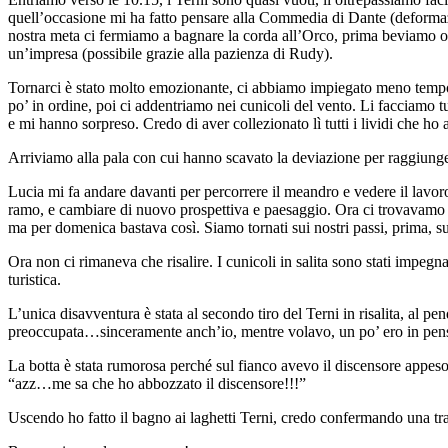
quell’occasione mi ha fatto pensare alla Commedia di Dante (deformazi
nostra meta ci fermiamo a bagnare la corda all’Orco, prima beviamo ov
un’impresa (possibile grazie alla pazienza di Rudy).
Tornarci è stato molto emozionante, ci abbiamo impiegato meno tempo
po’ in ordine, poi ci addentriamo nei cunicoli del vento. Li facciamo 
e mi hanno sorpreso. Credo di aver collezionato lì tutti i lividi che h
Arriviamo alla pala con cui hanno scavato la deviazione per raggiung
Lucia mi fa andare davanti per percorrere il meandro e vedere il lavoro
ramo, e cambiare di nuovo prospettiva e paesaggio. Ora ci trovavamo in
ma per domenica bastava così. Siamo tornati sui nostri passi, prima, su
Ora non ci rimaneva che risalire. I cunicoli in salita sono stati impeg
turistica.
L’unica disavventura è stata al secondo tiro del Terni in risalita, al p
preoccupata…sinceramente anch’io, mentre volavo, un po’ ero in pen
La botta è stata rumorosa perché sul fianco avevo il discensore appes
“azz…me sa che ho abbozzato il discensore!!!”
Uscendo ho fatto il bagno ai laghetti Terni, credo confermando una tr