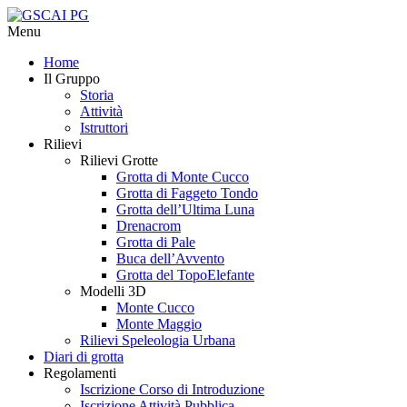
Menu
Home
Il Gruppo
Storia
Attività
Istruttori
Rilievi
Rilievi Grotte
Grotta di Monte Cucco
Grotta di Faggeto Tondo
Grotta dell’Ultima Luna
Drenacrom
Grotta di Pale
Buca dell’Avvento
Grotta del TopoElefante
Modelli 3D
Monte Cucco
Monte Maggio
Rilievi Speleologia Urbana
Diari di grotta
Regolamenti
Iscrizione Corso di Introduzione
Iscrizione Attività Pubblica