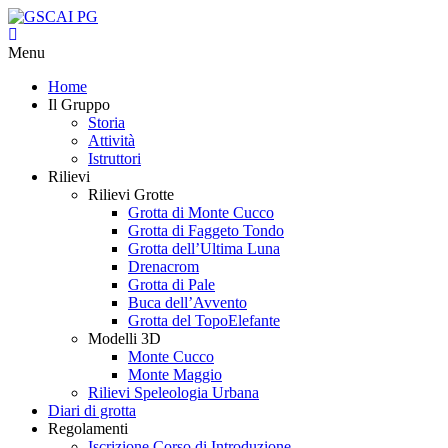
Menu
Home
Il Gruppo
Storia
Attività
Istruttori
Rilievi
Rilievi Grotte
Grotta di Monte Cucco
Grotta di Faggeto Tondo
Grotta dell’Ultima Luna
Drenacrom
Grotta di Pale
Buca dell’Avvento
Grotta del TopoElefante
Modelli 3D
Monte Cucco
Monte Maggio
Rilievi Speleologia Urbana
Diari di grotta
Regolamenti
Iscrizione Corso di Introduzione