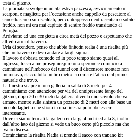
testa al gitzmo.
La giornata si svolge in un afa estiva pazzesca, avvicinamento in
scarponi e maglietta per l’occasione anche cappello da pescatore al
cancello siamo surriscaldati; per contrappasso dentro sentiamo subito
freddo, non mi era mai capitato di sentire freddo transitando al
Perugia.
Arriviamo ad una cengietta a circa metà del pozzo e aspettiamo che
alfredo armi il traverso.
Urla di scendere, penso che abbia finito;in realta è una risalita più
che un traverso e devo andare a fargli sigura.
Il lavoro è abbasta comodo ed in poco tempo siamo quasi all
ingresso, tocca a me proseguire,giro uno sperone e comincio a
camminare nell’imbocco del tunnel con il discensore montato non
mi muovo, stacco tutto mi tiro dietro la corda e l’attacco al primo
naturale che trovo.
La finestra si apre in una galleria in salita di 8 metri per 4
camminiamo con attenzione per via del onnipresente fango del
gitzmo, dopo 20 o 30 metri la galleria diventa uno scivolo che va
armato, mentre sulla sinistra un pozzetto di 2 metri con alla base un
piccolo laghetto che sfiora in una finestra potrebbe essere
interessante.
Dove ci siamo fermati la galleria era larga 4 metri ed alta 8, inoltre
dall’altro lato del gitzmo si vede un buco certo più piccolo ma che
va in discesa.
Cominciamo la risalita Nadia si prende il sacco con trapano kit