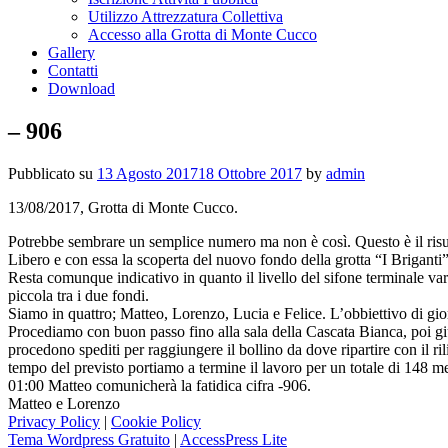
Utilizzo Attrezzatura Collettiva
Accesso alla Grotta di Monte Cucco
Gallery
Contatti
Download
– 906
Pubblicato su
13 Agosto 2017
18 Ottobre 2017
by
admin
13/08/2017, Grotta di Monte Cucco.
Potrebbe sembrare un semplice numero ma non è così. Questo è il risult
Libero e con essa la scoperta del nuovo fondo della grotta “I Briganti”
Resta comunque indicativo in quanto il livello del sifone terminale vari
piccola tra i due fondi.
Siamo in quattro; Matteo, Lorenzo, Lucia e Felice. L’obbiettivo di giorn
Procediamo con buon passo fino alla sala della Cascata Bianca, poi gi
procedono spediti per raggiungere il bollino da dove ripartire con il ri
tempo del previsto portiamo a termine il lavoro per un totale di 148 met
01:00 Matteo comunicherà la fatidica cifra -906.
Matteo e Lorenzo
Privacy Policy
|
Cookie Policy
Tema Wordpress Gratuito
|
AccessPress Lite