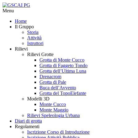
Menu
Home
Il Gruppo
Storia
Attività
Istruttori
Rilievi
Rilievi Grotte
Grotta di Monte Cucco
Grotta di Faggeto Tondo
Grotta dell’Ultima Luna
Drenacrom
Grotta di Pale
Buca dell’Avvento
Grotta del TopoElefante
Modelli 3D
Monte Cucco
Monte Maggio
Rilievi Speleologia Urbana
Diari di grotta
Regolamenti
Iscrizione Corso di Introduzione
Iscrizione Attività Pubblica