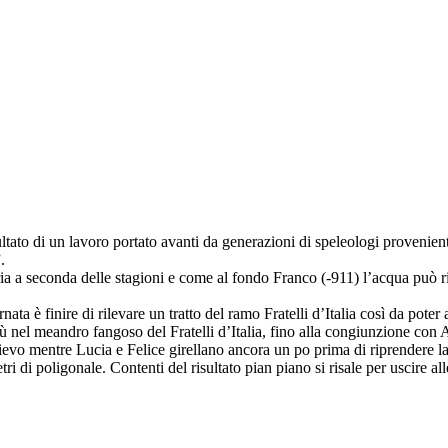
ato di un lavoro portato avanti da generazioni di speleologi provenient
.
a a seconda delle stagioni e come al fondo Franco (-911) l’acqua può risa
ata è finire di rilevare un tratto del ramo Fratelli d’Italia così da poter
ù nel meandro fangoso del Fratelli d’Italia, fino alla congiunzione con
lievo mentre Lucia e Felice girellano ancora un po prima di riprendere la 
ri di poligonale. Contenti del risultato pian piano si risale per uscire a