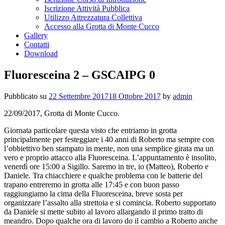
Iscrizione Attività Pubblica
Utilizzo Attrezzatura Collettiva
Accesso alla Grotta di Monte Cucco
Gallery
Contatti
Download
Fluoresceina 2 – GSCAIPG 0
Pubblicato su
22 Settembre 2017
18 Ottobre 2017
by
admin
22/09/2017, Grotta di Monte Cucco.
Giornata particolare questa visto che entriamo in grotta
principalmente per festeggiare i 40 anni di Roberto ma sempre con
l’obbiettivo ben stampato in mente, non una semplice girata ma un
vero e proprio attacco alla Fluoresceina. L’appuntamento è insolito,
venerdì ore 15:00 a Sigillo. Saremo in tre, io (Matteo), Roberto e
Daniele. Tra chiacchiere e qualche problema con le batterie del
trapano entreremo in grotta alle 17:45 e con buon passo
raggiungiamo la cima della Fluoresceina, breve sosta per
organizzare l’assalto alla strettoia e si comincia. Roberto supportato
da Daniele si mette subito al lavoro allargando il primo tratto di
meandro. Dopo qualche ora di lavoro do il cambio a Roberto anche