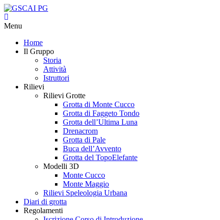
Menu
Home
Il Gruppo
Storia
Attività
Istruttori
Rilievi
Rilievi Grotte
Grotta di Monte Cucco
Grotta di Faggeto Tondo
Grotta dell’Ultima Luna
Drenacrom
Grotta di Pale
Buca dell’Avvento
Grotta del TopoElefante
Modelli 3D
Monte Cucco
Monte Maggio
Rilievi Speleologia Urbana
Diari di grotta
Regolamenti
Iscrizione Corso di Introduzione