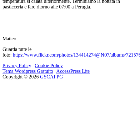
temperatura si calata ulteriormente. Terminiamo la nottata in
pasticceria e fare ritorno alle 07:00 a Perugia.
Matteo
Guarda tutte le
foto:
https://www.flickr.com/photos/134414274@N07/albums/7215
Privacy Policy
|
Cookie Policy
Tema Wordpress Gratuito
|
AccessPress Lite
Copyright © 2026
GSCAI PG