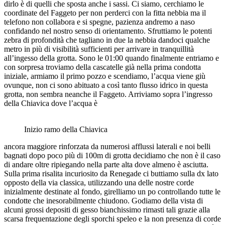
dirlo è di quelli che sposta anche i sassi. Ci siamo, cerchiamo le
coordinate del Faggeto per non perderci con la fitta nebbia ma il
telefono non collabora e si spegne, pazienza andremo a naso
confidando nel nostro senso di orientamento. Sfruttiamo le potenti
zebra di profondità che tagliano in due la nebbia dandoci qualche
metro in più di visibilità sufficienti per arrivare in tranquillità
all’ingesso della grotta. Sono le 01:00 quando finalmente entriamo e
con sorpresa troviamo della cascatelle già nella prima condotta
iniziale, armiamo il primo pozzo e scendiamo, l’acqua viene giù
ovunque, non ci sono abituato a così tanto flusso idrico in questa
grotta, non sembra neanche il Faggeto. Arriviamo sopra l’ingresso
della Chiavica dove l’acqua è
Inizio ramo della Chiavica
ancora maggiore rinforzata da numerosi afflussi laterali e noi belli
bagnati dopo poco più di 100m di grotta decidiamo che non è il caso
di andare oltre ripiegando nella parte alta dove almeno è asciutta.
Sulla prima risalita incuriosito da Renegade ci buttiamo sulla dx lato
opposto della via classica, utilizzando una delle nostre corde
inizialmente destinate al fondo, girelliamo un po controllando tutte le
condotte che inesorabilmente chiudono. Godiamo della vista di
alcuni grossi depositi di gesso bianchissimo rimasti tali grazie alla
scarsa frequentazione degli sporchi speleo e la non presenza di corde