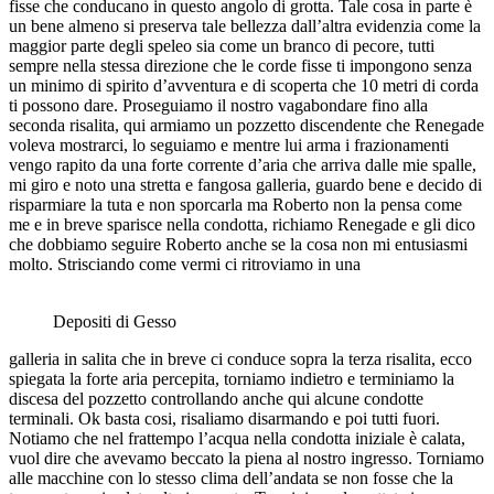
fisse che conducano in questo angolo di grotta. Tale cosa in parte è
un bene almeno si preserva tale bellezza dall’altra evidenzia come la
maggior parte degli speleo sia come un branco di pecore, tutti
sempre nella stessa direzione che le corde fisse ti impongono senza
un minimo di spirito d’avventura e di scoperta che 10 metri di corda
ti possono dare. Proseguiamo il nostro vagabondare fino alla
seconda risalita, qui armiamo un pozzetto discendente che Renegade
voleva mostrarci, lo seguiamo e mentre lui arma i frazionamenti
vengo rapito da una forte corrente d’aria che arriva dalle mie spalle,
mi giro e noto una stretta e fangosa galleria, guardo bene e decido di
risparmiare la tuta e non sporcarla ma Roberto non la pensa come
me e in breve sparisce nella condotta, richiamo Renegade e gli dico
che dobbiamo seguire Roberto anche se la cosa non mi entusiasmi
molto. Strisciando come vermi ci ritroviamo in una
Depositi di Gesso
galleria in salita che in breve ci conduce sopra la terza risalita, ecco
spiegata la forte aria percepita, torniamo indietro e terminiamo la
discesa del pozzetto controllando anche qui alcune condotte
terminali. Ok basta cosi, risaliamo disarmando e poi tutti fuori.
Notiamo che nel frattempo l’acqua nella condotta iniziale è calata,
vuol dire che avevamo beccato la piena al nostro ingresso. Torniamo
alle macchine con lo stesso clima dell’andata se non fosse che la