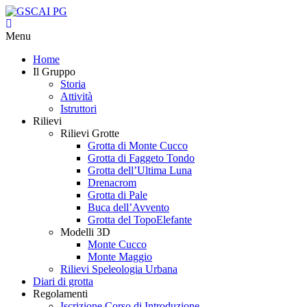
Menu
Home
Il Gruppo
Storia
Attività
Istruttori
Rilievi
Rilievi Grotte
Grotta di Monte Cucco
Grotta di Faggeto Tondo
Grotta dell’Ultima Luna
Drenacrom
Grotta di Pale
Buca dell’Avvento
Grotta del TopoElefante
Modelli 3D
Monte Cucco
Monte Maggio
Rilievi Speleologia Urbana
Diari di grotta
Regolamenti
Iscrizione Corso di Introduzione