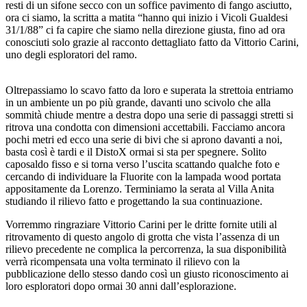
resti di un sifone secco con un soffice pavimento di fango asciutto,
ora ci siamo, la scritta a matita “hanno qui inizio i Vicoli Gualdesi
31/1/88” ci fa capire che siamo nella direzione giusta, fino ad ora
conosciuti solo grazie al racconto dettagliato fatto da Vittorio Carini,
uno degli esploratori del ramo.
Oltrepassiamo lo scavo fatto da loro e superata la strettoia entriamo
in un ambiente un po più grande, davanti uno scivolo che alla
sommità chiude mentre a destra dopo una serie di passaggi stretti si
ritrova una condotta con dimensioni accettabili. Facciamo ancora
pochi metri ed ecco una serie di bivi che si aprono davanti a noi,
basta così è tardi e il DistoX ormai si sta per spegnere. Solito
caposaldo fisso e si torna verso l’uscita scattando qualche foto e
cercando di individuare la Fluorite con la lampada wood portata
appositamente da Lorenzo. Terminiamo la serata al Villa Anita
studiando il rilievo fatto e progettando la sua continuazione.
Vorremmo ringraziare Vittorio Carini per le dritte fornite utili al
ritrovamento di questo angolo di grotta che vista l’assenza di un
rilievo precedente ne complica la percorrenza, la sua disponibilità
verrà ricompensata una volta terminato il rilievo con la
pubblicazione dello stesso dando così un giusto riconoscimento ai
loro esploratori dopo ormai 30 anni dall’esplorazione.