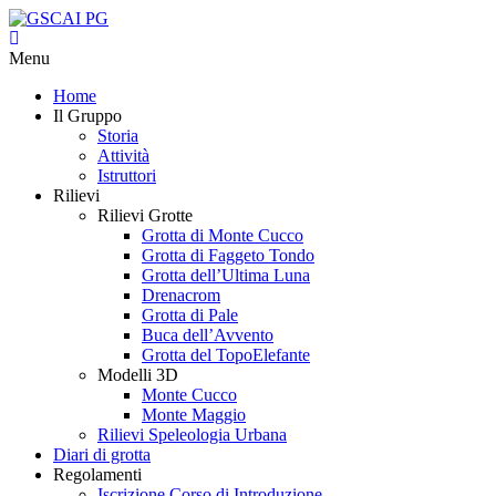
Menu
Home
Il Gruppo
Storia
Attività
Istruttori
Rilievi
Rilievi Grotte
Grotta di Monte Cucco
Grotta di Faggeto Tondo
Grotta dell’Ultima Luna
Drenacrom
Grotta di Pale
Buca dell’Avvento
Grotta del TopoElefante
Modelli 3D
Monte Cucco
Monte Maggio
Rilievi Speleologia Urbana
Diari di grotta
Regolamenti
Iscrizione Corso di Introduzione