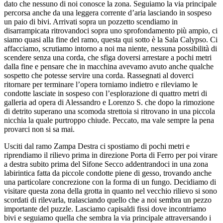
dato che nessuno di noi conosce la zona. Seguiamo la via principale
percorsa anche da una leggera corrente d’aria lasciando in sospeso
un paio di bivi. Arrivati sopra un pozzetto scendiamo in
disarrampicata ritrovandoci sopra uno sprofondamento più ampio, ci
siamo quasi alla fine del ramo, questa qui sotto è la Sala Calypso. Ci
affacciamo, scrutiamo intorno a noi ma niente, nessuna possibilità di
scendere senza una corda, che sfiga doversi arrestare a pochi metri
dalla fine e pensare che in macchina avevamo avuto anche qualche
sospetto che potesse servire una corda. Rassegnati al doverci
ritornare per terminare l’opera torniamo indietro e rileviamo le
condotte lasciate in sospeso con l’esplorazione di quattro metri di
galleria ad opera di Alessandro e Lorenzo S. che dopo la rimozione
di detrito superano una scomoda strettoia si ritrovano in una piccola
nicchia la quale purtroppo chiude. Peccato, ma vale sempre la pena
provarci non si sa mai.
Usciti dal ramo Zampa Destra ci spostiamo di pochi metri e
riprendiamo il rilievo prima in direzione Porta di Ferro per poi virare
a destra subito prima del Sifone Secco addentrandoci in una zona
labirintica fatta da piccole condotte piene di gesso, trovando anche
una particolare concrezione con la forma di un fungo. Decidiamo di
visitare questa zona della grotta in quanto nel vecchio rilievo si sono
scordati di rilevarla, tralasciando quello che a noi sembra un pezzo
importante del puzzle. Lasciamo capisaldi fissi dove incontriamo
bivi e seguiamo quella che sembra la via principale attraversando i