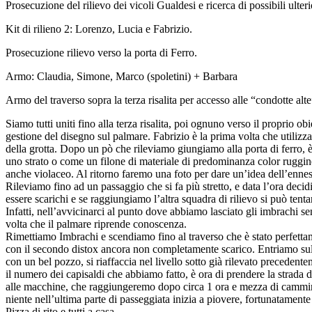
Prosecuzione del rilievo dei vicoli Gualdesi e ricerca di possibili ulter
Kit di rilieno 2: Lorenzo, Lucia e Fabrizio.
Prosecuzione rilievo verso la porta di Ferro.
Armo: Claudia, Simone, Marco (spoletini) + Barbara
Armo del traverso sopra la terza risalita per accesso alle “condotte alte
Siamo tutti uniti fino alla terza risalita, poi ognuno verso il proprio o
gestione del disegno sul palmare. Fabrizio è la prima volta che utilizz
della grotta. Dopo un pò che rileviamo giungiamo alla porta di ferro, 
uno strato o come un filone di materiale di predominanza color ruggine, 
anche violaceo. Al ritorno faremo una foto per dare un’idea dell’enn
Rileviamo fino ad un passaggio che si fa più stretto, e data l’ora dec
essere scarichi e se raggiungiamo l’altra squadra di rilievo si può tentar
Infatti, nell’avvicinarci al punto dove abbiamo lasciato gli imbrachi s
volta che il palmare riprende conoscenza.
Rimettiamo Imbrachi e scendiamo fino al traverso che è stato perfettam
con il secondo distox ancora non completamente scarico. Entriamo sull
con un bel pozzo, si riaffaccia nel livello sotto già rilevato precedent
il numero dei capisaldi che abbiamo fatto, è ora di prendere la strada 
alle macchine, che raggiungeremo dopo circa 1 ora e mezza di cammino.
niente nell’ultima parte di passeggiata inizia a piovere, fortunatament
Pizza di rito e tutti a casa.