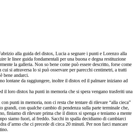
 Fabrizio alla guida del distox, Lucia a segnare i punti e Lorenzo alla
guire le linee guida fondamentali per una buona e degna restituzione
larmente la galleria. Non so bene come può essere descritto, forse come
ui si attraversa lo si può osservare per parecchi centimetri, a tratti
 è bene andarci.
 lontane da raggiungere, inoltre il distox ed il palmare iniziano ad
d il loro distox ha punti in memoria che si spera vengano trasferiti una
on punti in memoria, non ci resta che tentare di rilevare “alla cieca”
to grandi, con qualche cambio di pendenza sulla parte terminale che,
iamo, finiamo di rilevare prima che il distox si spenga e teniamo a mente
empo siamo fuori, al freddo. Sacchi in spalla decidiamo di cambiarci
dra d’armo che ci precede di circa 20 minuti. Per non farci mancare
tino.