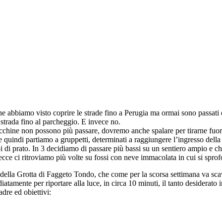
abbiamo visto coprire le strade fino a Perugia ma ormai sono passati di
 strada fino al parcheggio. E invece no.
chine non possono più passare, dovremo anche spalare per tirarne fuor
 e quindi partiamo a gruppetti, determinati a raggiungere l’ingresso della 
di prato. In 3 decidiamo di passare più bassi su un sentiero ampio e che s
lecce ci ritroviamo più volte su fossi con neve immacolata in cui si sprof
 della Grotta di Faggeto Tondo, che come per la scorsa settimana va sca
atamente per riportare alla luce, in circa 10 minuti, il tanto desiderato
adre ed obiettivi: