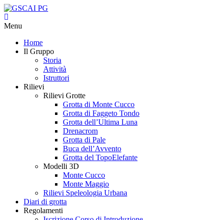
Menu
Home
Il Gruppo
Storia
Attività
Istruttori
Rilievi
Rilievi Grotte
Grotta di Monte Cucco
Grotta di Faggeto Tondo
Grotta dell’Ultima Luna
Drenacrom
Grotta di Pale
Buca dell’Avvento
Grotta del TopoElefante
Modelli 3D
Monte Cucco
Monte Maggio
Rilievi Speleologia Urbana
Diari di grotta
Regolamenti
Iscrizione Corso di Introduzione