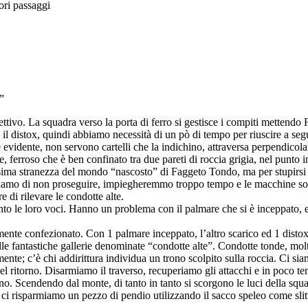
iori passaggi
”
biettivo. La squadra verso la porta di ferro si gestisce i compiti mettendo
a il distox, quindi abbiamo necessità di un pò di tempo per riuscire a se
è evidente, non servono cartelli che la indichino, attraversa perpendico
ferroso che è ben confinato tra due pareti di roccia grigia, nel punto in c
esima stranezza del mondo “nascosto” di Faggeto Tondo, ma per stupirsi
idiamo di non proseguire, impiegheremmo troppo tempo e le macchine sono
e di rilevare le condotte alte.
ento le loro voci. Hanno un problema con il palmare che si è inceppato, e
ente confezionato. Con 1 palmare inceppato, l’altro scarico ed 1 distox c
e fantastiche gallerie denominate “condotte alte”. Condotte tonde, mol
emente; c’è chi addirittura individua un trono scolpito sulla roccia. Ci s
del ritorno. Disarmiamo il traverso, recuperiamo gli attacchi e in poco t
 Scendendo dal monte, di tanto in tanto si scorgono le luci della squa
e ci risparmiamo un pezzo di pendio utilizzando il sacco speleo come slit