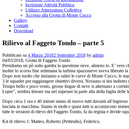
Iscrizione Attività Pubblica
Utilizzo Attrezzatura Collettiva
Accesso alla Grotta di Monte Cucco
Gallery
Contatti
Download
Rilievo al Faggeto Tondo – parte 5
Pubblicato su
4 Marzo 2018
2 Settembre 2018
by
admin
04/03/2018, Grotta di Faggeto Tondo
Prendiamo un pò sotto gamba la questione neve, almeno io. E’ vero che 
inoltre lo scorso fine settimana la turbina spazzaneve aveva liberato la
Dopo non molto che iniziamo a salire le curve di Monte Cucco, le mac
3 le squadre per raggiungere obiettivi diversi. Nessuno si tira indietro
Tempo bello e poco vento, grosse lingue di neve si alternano a corridoi 
Lepre”, sembra lineare ma nel superare la parte alta della faglia delle 
Dopo circa 1 ora e 40 minuti siamo di nuovo tutti davanti all’ingresso
lasciata in macchina. Siamo in molti e quasi tutti si accaniscono immedi
tutte le sessioni di rilevo del Faggeto Tondo, fa da regista e divide squ
Kit di rilievo 1: Matteo, Roberto (Pettirullo), Federico.