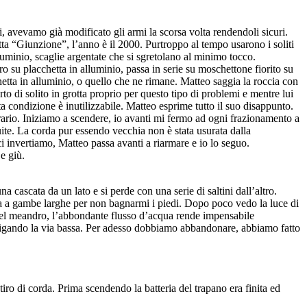
, avevamo già modificato gli armi la scorsa volta rendendoli sicuri.
a “Giunzione”, l’anno è il 2000. Purtroppo al tempo usarono i soliti
luminio, scaglie argentate che si sgretolano al minimo tocco.
o su placchetta in alluminio, passa in serie su moschettone fiorito su
chetta in alluminio, o quello che ne rimane. Matteo saggia la roccia con
rto di solito in grotta proprio per questo tipo di problemi e mentre lui
condizione è inutilizzabile. Matteo esprime tutto il suo disappunto.
trario. Iniziamo a scendere, io avanti mi fermo ad ogni frazionamento a
tuite. La corda pur essendo vecchia non è stata usurata dalla
 invertiamo, Matteo passa avanti a riarmare e io lo seguo.
e giù.
cascata da un lato e si perde con una serie di saltini dall’altro.
lla a gambe larghe per non bagnarmi i piedi. Dopo poco vedo la luce di
 del meandro, l’abbondante flusso d’acqua rende impensabile
bbligando la via bassa. Per adesso dobbiamo abbandonare, abbiamo fatto
iro di corda. Prima scendendo la batteria del trapano era finita ed