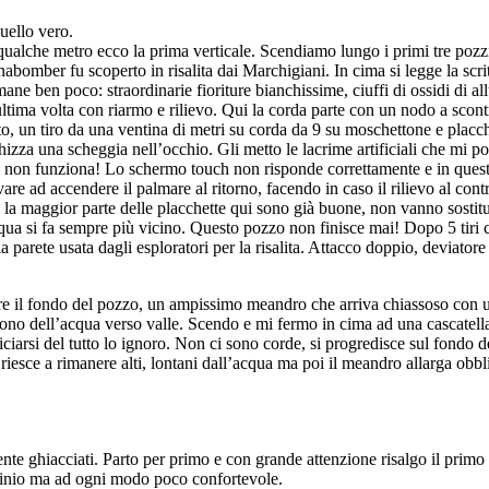
uello vero.
ualche metro ecco la prima verticale. Scendiamo lungo i primi tre pozzi
er fu scoperto in risalita dai Marchigiani. In cima si legge la scritt
ne ben poco: straordinarie fioriture bianchissime, ciuffi di ossidi di al
ltima volta con riarmo e rilievo. Qui la corda parte con un nodo a scontr
uoto, un tiro da una ventina di metri su corda da 9 su moschettone e plac
hizza una scheggia nell’occhio. Gli metto le lacrime artificiali che mi po
e non funziona! Lo schermo touch non risponde correttamente e in questa 
re ad accendere il palmare al ritorno, facendo in caso il rilievo al con
le, la maggior parte delle placchette qui sono già buone, non vanno sosti
a si fa sempre più vicino. Questo pozzo non finisce mai! Dopo 5 tiri ci
 parete usata dagli esploratori per la risalita. Attacco doppio, deviatore 
e il fondo del pozzo, un ampissimo meandro che arriva chiassoso con una 
stuono dell’acqua verso valle. Scendo e mi fermo in cima ad una cascate
ciarsi del tutto lo ignoro. Non ci sono corde, si progredisce sul fondo
riesce a rimanere alti, lontani dall’acqua ma poi il meandro allarga o
nte ghiacciati. Parto per primo e con grande attenzione risalgo il primo t
minio ma ad ogni modo poco confortevole.