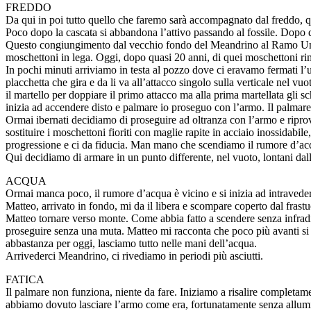
FREDDO
Da qui in poi tutto quello che faremo sarà accompagnato dal freddo, q
Poco dopo la cascata si abbandona l’attivo passando al fossile. Dopo q
Questo congiungimento dal vecchio fondo del Meandrino al Ramo Unabomb
moschettoni in lega. Oggi, dopo quasi 20 anni, di quei moschettoni rima
In pochi minuti arriviamo in testa al pozzo dove ci eravamo fermati l’u
placchetta che gira e da li va all’attacco singolo sulla verticale nel v
il martello per doppiare il primo attacco ma alla prima martellata gli sc
inizia ad accendere disto e palmare io proseguo con l’armo. Il palmar
Ormai ibernati decidiamo di proseguire ad oltranza con l’armo e riprova
sostituire i moschettoni fioriti con maglie rapite in acciaio inossidabi
progressione e ci da fiducia. Man mano che scendiamo il rumore d’acqu
Qui decidiamo di armare in un punto differente, nel vuoto, lontani dalla
ACQUA
Ormai manca poco, il rumore d’acqua è vicino e si inizia ad intraveder
Matteo, arrivato in fondo, mi da il libera e scompare coperto dal fra
Matteo tornare verso monte. Come abbia fatto a scendere senza infradi
proseguire senza una muta. Matteo mi racconta che poco più avanti si 
abbastanza per oggi, lasciamo tutto nelle mani dell’acqua.
Arrivederci Meandrino, ci rivediamo in periodi più asciutti.
FATICA
Il palmare non funziona, niente da fare. Iniziamo a risalire completame
abbiamo dovuto lasciare l’armo come era, fortunatamente senza allu