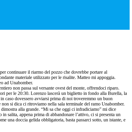
 per continuare il riarmo del pozzo che dovrebbe portare al
ndante materiale utilizzato per le risalite. Matteo mi appoggia.
tteo ad Unabomber.
entiero non passa sul versante ovest del monte, offrendoci riparo.
ori per le 20:30. Lorenzo lascerà un biglietto in fondo alla Burella, la
ndi in caso dovessero avviarsi prima di noi troveremmo un buon
he non si dica ci ritroviamo nella sala terminale del ramo Unabomber.
lo dimostra alla grande. “Mi sa che oggi ci infradiciamo” mi dice
 in salita, appena prima di abbandonare l’attivo, ci si presenta un
me una doccia gelida obbligatoria, basta passarci sotto, un istante, e