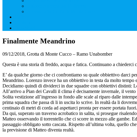
Iscrizione Attività Pubblica
Utilizzo Attrezzatura Collettiva
Accesso alla Grotta di Monte Cucco
Gallery
Contatti
Download
Finalmente Meandrino
09/12/2018, Grotta di Monte Cucco – Ramo Unabomber
Questa è una storia di freddo, acqua e fatica. Continuano a chiederci chi
E’ da qualche giorno che ci confrontiamo su quale obbiettivo darci per
Meandrino. Lorenzo invece ha un obbiettivo in testa da molto tempo ed 
Decidiamo quindi di dividerci in due squadre con obbiettivi distinti:
All’arrivo a Pian dei Cavalli il clima è decisamente invernale, il vent
Solita vestizione all’ingresso in fondo alle scale al riparo dalle intem
prima squadra che passa di li in uscita lo scrive. In realtà da li dov
centinaio di metri di corda ad aspettarci pronta per essere portata fuo
Da qui, superato un traverso acrobatico in salita, si prosegue risalendo
Matteo osservando il torrentello che ci scorre in mezzo alle gambe. Ed 
passaggio obbligato sotto cascata. Rispetto all’ultima volta, quello ch
la previsione di Matteo diventa realtà.