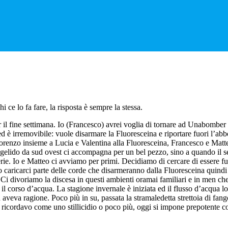
 ce lo fa fare, la risposta è sempre la stessa.
 il fine settimana. Io (Francesco) avrei voglia di tornare ad Unabomber
è irremovibile: vuole disarmare la Fluoresceina e riportare fuori l’abbo
 Lorenzo insieme a Lucia e Valentina alla Fluoresceina, Francesco e Ma
o gelido da sud ovest ci accompagna per un bel pezzo, sino a quando il s
perie. Io e Matteo ci avviamo per primi. Decidiamo di cercare di essere fu
remo caricarci parte delle corde che disarmeranno dalla Fluoresceina qui
ri.Ci divoriamo la discesa in questi ambienti oramai familiari e in men c
 il corso d’acqua. La stagione invernale è iniziata ed il flusso d’acqua 
aveva ragione. Poco più in su, passata la stramaledetta strettoia di fango
e ricordavo come uno stillicidio o poco più, oggi si impone prepotente co