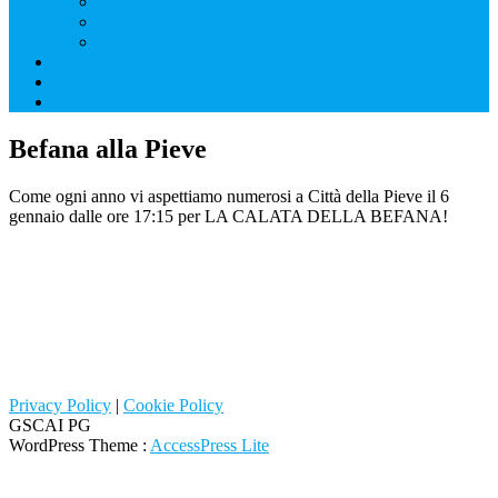
Iscrizione Attività Pubblica
Utilizzo Attrezzatura Collettiva
Accesso alla Grotta di Monte Cucco
Gallery
Contatti
Download
Befana alla Pieve
Come ogni anno vi aspettiamo numerosi a Città della Pieve il 6
gennaio dalle ore 17:15 per LA CALATA DELLA BEFANA!
Privacy Policy
|
Cookie Policy
GSCAI PG
WordPress Theme
:
AccessPress Lite