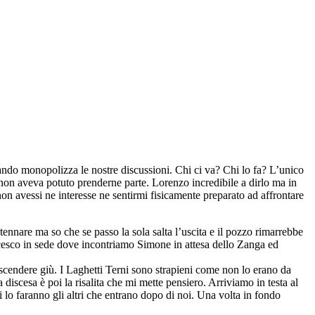
ando monopolizza le nostre discussioni. Chi ci va? Chi lo fa? L’unico
 non aveva potuto prenderne parte. Lorenzo incredibile a dirlo ma in
n avessi ne interesse ne sentirmi fisicamente preparato ad affrontare
ntennare ma so che se passo la sola salta l’uscita e il pozzo rimarrebbe
ancesco in sede dove incontriamo Simone in attesa dello Zanga ed
r scendere giù. I Laghetti Terni sono strapieni come non lo erano da
discesa è poi la risalita che mi mette pensiero. Arriviamo in testa al
lo faranno gli altri che entrano dopo di noi. Una volta in fondo