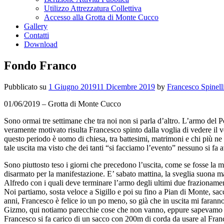
Utilizzo Attrezzatura Collettiva
Accesso alla Grotta di Monte Cucco
Gallery
Contatti
Download
Fondo Franco
Pubblicato su
1 Giugno 2019
11 Dicembre 2019
by
Francesco Spinell
01/06/2019 – Grotta di Monte Cucco
Sono ormai tre settimane che tra noi non si parla d’altro. L’armo del
veramente motivato risulta Francesco spinto dalla voglia di vedere il 
questo periodo è uomo di chiesa, tra battesimi, matrimoni e chi più n
tale uscita ma visto che dei tanti “si facciamo l’evento” nessuno si fa 
Sono piuttosto teso i giorni che precedono l’uscita, come se fosse la mia
disarmato per la manifestazione.
E’ sabato mattina, la sveglia suona m
Alfredo con i quali deve terminare l’armo degli ultimi due frazioname
Noi partiamo, sosta veloce a Sigillo e poi su fino a Pian di Monte, sac
anni, Francesco è felice io un po meno, so già che in uscita mi faranno 
Gizmo, qui notiamo parecchie cose che non vanno, eppure sapevamo che l
Francesco si fa carico di un sacco con 200m di corda da usare al Fran