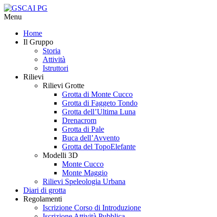
Menu
Home
Il Gruppo
Storia
Attività
Istruttori
Rilievi
Rilievi Grotte
Grotta di Monte Cucco
Grotta di Faggeto Tondo
Grotta dell’Ultima Luna
Drenacrom
Grotta di Pale
Buca dell’Avvento
Grotta del TopoElefante
Modelli 3D
Monte Cucco
Monte Maggio
Rilievi Speleologia Urbana
Diari di grotta
Regolamenti
Iscrizione Corso di Introduzione
Iscrizione Attività Pubblica