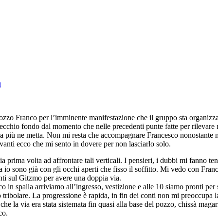
i
 Pozzo Franco per l’imminente manifestazione che il gruppo sta organizz
vecchio fondo dal momento che nelle precedenti punte fatte per rilevare
e a più ne metta. Non mi resta che accompagnare Francesco nonostante no
avanti ecco che mi sento in dovere per non lasciarlo solo.
 prima volta ad affrontare tali verticali. I pensieri, i dubbi mi fanno te
a io sono già con gli occhi aperti che fisso il soffitto. Mi vedo con Fr
nti sul Gitzmo per avere una doppia via.
co in spalla arriviamo all’ingresso, vestizione e alle 10 siamo pronti pe
tribolare. La progressione è rapida, in fin dei conti non mi preoccupa la 
a via era stata sistemata fin quasi alla base del pozzo, chissà magari 
co.