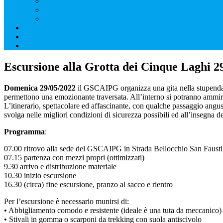
Iscrizione Attività Pubblica
Utilizzo Attrezzatura Collettiva
Accesso alla Grotta di Monte Cucco
Gallery
Contatti
Download
Escursione alla Grotta dei Cinque Laghi 2
Domenica 29/05/2022
il GSCAIPG organizza una gita nella stupen
permettono una emozionante traversata. All’interno si potranno ammirare
L’itinerario, spettacolare ed affascinante, con qualche passaggio angus
svolga nelle migliori condizioni di sicurezza possibili ed all’insegna d
Programma
:
07.00 ritrovo alla sede del GSCAIPG in Strada Bellocchio San Fausti
07.15 partenza con mezzi propri (ottimizzati)
9.30 arrivo e distribuzione materiale
10.30 inizio escursione
16.30 (circa) fine escursione, pranzo al sacco e rientro
Per l’escursione è necessario munirsi di:
• Abbigliamento comodo e resistente (ideale è una tuta da meccanico)
• Stivali in gomma o scarponi da trekking con suola antiscivolo