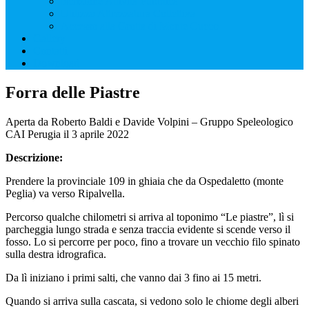
Iscrizione Attività Pubblica
Utilizzo Attrezzatura Collettiva
Accesso alla Grotta di Monte Cucco
Gallery
Contatti
Download
Forra delle Piastre
Aperta da Roberto Baldi e Davide Volpini – Gruppo Speleologico
CAI Perugia il 3 aprile 2022
Descrizione:
Prendere la provinciale 109 in ghiaia che da Ospedaletto (monte
Peglia) va verso Ripalvella.
Percorso qualche chilometri si arriva al toponimo “Le piastre”, lì si
parcheggia lungo strada e senza traccia evidente si scende verso il
fosso. Lo si percorre per poco, fino a trovare un vecchio filo spinato
sulla destra idrografica.
Da lì iniziano i primi salti, che vanno dai 3 fino ai 15 metri.
Quando si arriva sulla cascata, si vedono solo le chiome degli alberi