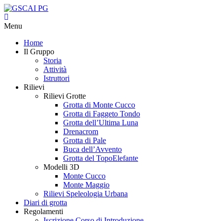
Menu
Home
Il Gruppo
Storia
Attività
Istruttori
Rilievi
Rilievi Grotte
Grotta di Monte Cucco
Grotta di Faggeto Tondo
Grotta dell’Ultima Luna
Drenacrom
Grotta di Pale
Buca dell’Avvento
Grotta del TopoElefante
Modelli 3D
Monte Cucco
Monte Maggio
Rilievi Speleologia Urbana
Diari di grotta
Regolamenti
Iscrizione Corso di Introduzione