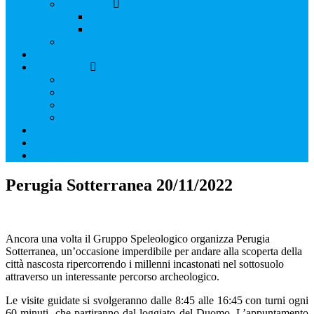
Modelli 3D
Monte Cucco
Monte Maggio
Rilievi Speleologia Urbana
Diari di grotta
Regolamenti
Iscrizione Corso di Introduzione
Iscrizione Attività Pubblica
Utilizzo Attrezzatura Collettiva
Accesso alla Grotta di Monte Cucco
Gallery
Contatti
Download
Perugia Sotterranea 20/11/2022
Ancora una volta il Gruppo Speleologico organizza Perugia
Sotterranea, un’occasione imperdibile per andare alla scoperta della
città nascosta ripercorrendo i millenni incastonati nel sottosuolo
attraverso un interessante percorso archeologico.
Le visite guidate si svolgeranno dalle 8:45 alle 16:45 con turni ogni
60 minuti, che partiranno dal loggiato del Duomo. L’appuntamento