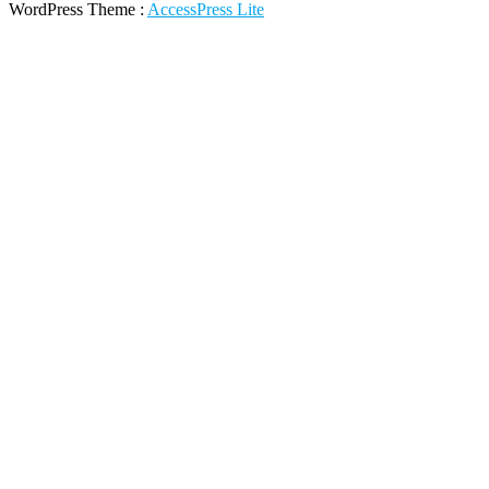
WordPress Theme
:
AccessPress Lite