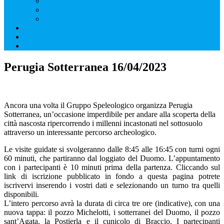
Iscrizione Attività Pubblica
Utilizzo Attrezzatura Collettiva
Accesso alla Grotta di Monte Cucco
Gallery
Contatti
Download
Perugia Sotterranea 16/04/2023
Ancora una volta il Gruppo Speleologico organizza Perugia
Sotterranea, un’occasione imperdibile per andare alla scoperta della
città nascosta ripercorrendo i millenni incastonati nel sottosuolo
attraverso un interessante percorso archeologico.
Le visite guidate si svolgeranno dalle 8:45 alle 16:45 con turni ogni
60 minuti, che partiranno dal loggiato del Duomo. L’appuntamento
con i partecipanti è 10 minuti prima della partenza. Cliccando sul
link di iscrizione pubblicato in fondo a questa pagina potrete
iscrivervi inserendo i vostri dati e selezionando un turno tra quelli
disponibili.
L’intero percorso avrà la durata di circa tre ore (indicative), con una
nuova tappa: il pozzo Michelotti, i sotterranei del Duomo, il pozzo
sant’Agata, la Postierla e il cunicolo di Braccio. I partecipanti