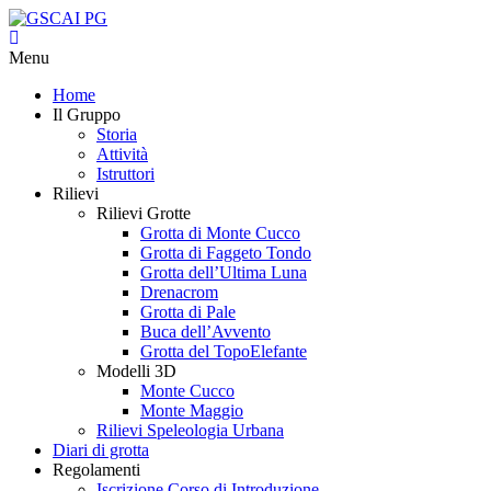
Menu
Home
Il Gruppo
Storia
Attività
Istruttori
Rilievi
Rilievi Grotte
Grotta di Monte Cucco
Grotta di Faggeto Tondo
Grotta dell’Ultima Luna
Drenacrom
Grotta di Pale
Buca dell’Avvento
Grotta del TopoElefante
Modelli 3D
Monte Cucco
Monte Maggio
Rilievi Speleologia Urbana
Diari di grotta
Regolamenti
Iscrizione Corso di Introduzione